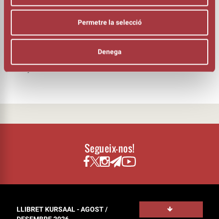
BAIX I CORS
Hernán Fridman
BATERIA
Permetre la selecció
Salva Suau
PERCUSSIÓ
Javiera Consuelo
Denega
FOTOGRAFIA
Mary Jane “Rock & Wolf”
Segueix-nos!
LLIBRET KURSAAL - AGOST /
DESEMBRE 2026