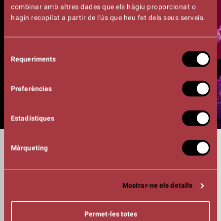
combinar amb altres dades que els hàgiu proporcionat o
hagin recopilat a partir de l'ús que heu fet dels seus serveis.
Selecció
Requeriments
de
consentiment
Preferències
Estadístiques
DURADA
Màrqueting
01:30h
VEU
Big Mama Montse
GUITARRA I CORS
Mostrar-ne els detalls
Lorenzo Spinozzi
PIANO
Alberto Burguez
Permet-les totes