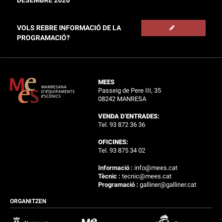
VOLS REBRE INFORMACIÓ DE LA
PROGRAMACIÓ?
MEES
Passeig de Pere III, 35
08242 MANRESA
VENDA D’ENTRADES:
Tel. 93 872 36 36
OFICINES:
Tel. 93 875 34 02
Informació :
info@mees.cat
Tècnic :
tecnic@mees.cat
Programació :
galliner@galliner.cat
ORGANITZEN