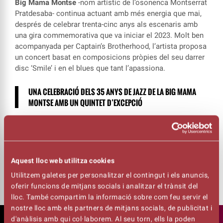
Big Mama Montse
-nom artístic de l’osonenca Montserrat
Pratdesaba- continua actuant amb més energia que mai,
després de celebrar trenta-cinc anys als escenaris amb
una gira commemorativa que va iniciar el 2023. Molt ben
acompanyada per Captain’s Brotherhood, l’artista proposa
un concert basat en composicions pròpies del seu darrer
disc ‘Smile’ i en el blues que tant l’apassiona.
UNA CELEBRACIÓ DELS 35 ANYS DE JAZZ DE LA BIG MAMA
MONTSE AMB UN QUINTET D’EXCEPCIÓ
Big Mama Montse
-guardonada amb el Jazzterrasman
2015 per part del Festival de Jazz de Terrassa i de
nombrosos premis- oferirà al Kursaal l’essència del seu
prestigi artístic com a cantant i compositora, molt ben
Aquest lloc web utilitza cookies
acompanyada per un quintet d’excepció.
Utilitzem galetes per personalitzar el contingut i els anuncis,
oferir funcions de mitjans socials i analitzar el trànsit del
lloc. També compartim la informació sobre com feu servir el
nostre lloc amb els partners de mitjans socials, de publicitat i
d'anàlisis amb qui col·laborem. Al seu torn, ells la poden