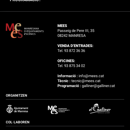
MEES
Passeig de Pere III, 35
08242 MANRESA
VENDA D’ENTRADES:
Tel. 93 872 36 36
OFICINES:
Tel. 93 875 34 02
Informació :
info@mees.cat
Tècnic :
tecnic@mees.cat
Programació :
galliner@galliner.cat
ORGANITZEN
COL·LABOREN