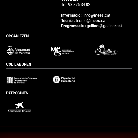
Tel. 93 875 34 02
Informació :
info@mees.cat
Tècnic :
tecnic@mees.cat
Programació :
galliner@galliner.cat
ORGANITZEN
COL·LABOREN
PATROCINEN