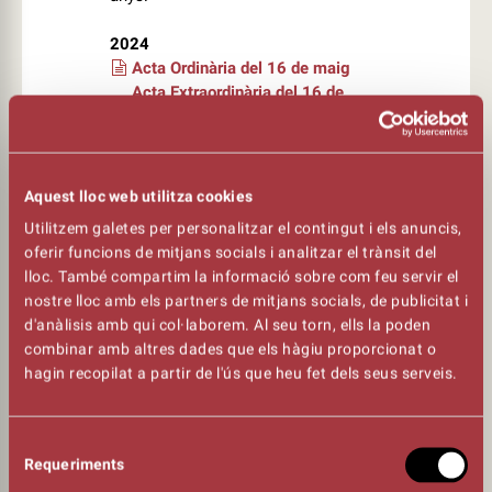
2024
Acta Ordinària del 16 de maig
Acta Extraordinària del 16 de
maig
Acta Ordinària del 21 de
novembre
Acta Extraordinària del 21 de
Aquest lloc web utilitza cookies
novembre
Utilitzem galetes per personalitzar el contingut i els anuncis,
oferir funcions de mitjans socials i analitzar el trànsit del
lloc. També compartim la informació sobre com feu servir el
2023
nostre lloc amb els partners de mitjans socials, de publicitat i
Acta Ordinària del 27 d'abril
d'anàlisis amb qui col·laborem. Al seu torn, ells la poden
Acta Extraordinària del 27 d'abril
combinar amb altres dades que els hàgiu proporcionat o
Acta Extraordinària del 20 de
hagin recopilat a partir de l'ús que heu fet dels seus serveis.
juliol
Acta Extraordinària del 20 de
juliol
Selecció
Acta ordinària del 16 de
Requeriments
de
novembre
consentiment