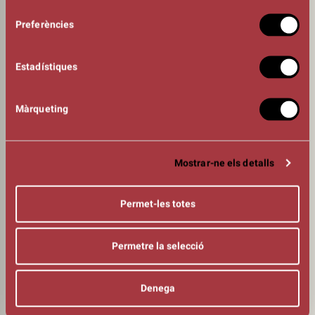
Acta extraordinària del 16 de
novembre
Preferències
2022
Estadístiques
Acta Extraordinària del 17 de
març
Acta Extraordinària del 17 de
Màrqueting
març
Acta Ordinària del 21 d'abril
Acta Extraordinària del 21 d'abril
Acta Extraordinària del 16 de juny
Mostrar-ne els detalls
Acta Extraordinària del 16 de juny
Acta Extraordinària del 20
Permet-les totes
d'octubre
Acta Extraordinària del 20
d'octubre
Permetre la selecció
Acta Ordinària del 22 de
desembre
Acta Extraordinària del 22 de
Denega
desembre