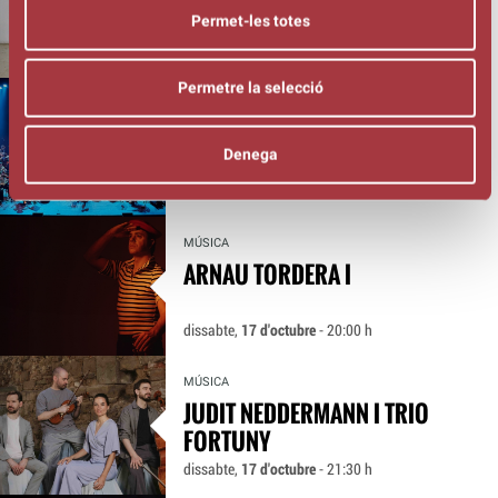
Permet-les totes
dijous,
15 d'octubre
- 21:30 h
Permetre la selecció
MÚSICA
ORQUESTRA DE MÚSIQUES
Denega
D’ARREL DE CATALUNYA
divendres,
16 d'octubre
- 21:30 h
MÚSICA
ARNAU TORDERA I
dissabte,
17 d'octubre
- 20:00 h
MÚSICA
JUDIT NEDDERMANN I TRIO
FORTUNY
dissabte,
17 d'octubre
- 21:30 h