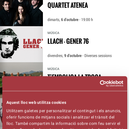
QUARTET ATENEA
dimarts,
6 d'octubre
- 19:00 h
MÚSICA
LLACH - GENER 76
divendres,
9 d'octubre
- Diverses sessions
MÚSICA
T’EMBOLICA LA TROCA
dissabte,
10 d'octubre
- 18:00 h
Aquest lloc web utilitza cookies
TEATRE
Utilitzem galetes per personalitzar el contingut i els anuncis,
ELS MALVATS
oferir funcions de mitjans socials i analitzar el trànsit del
lloc. També compartim la informació sobre com feu servir el
dissabte,
10 d'octubre
- 20:00 h