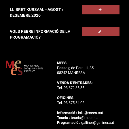
LLIBRET KURSAAL - AGOST /
DESEMBRE 2026
VOLS REBRE INFORMACIÓ DE LA
PROGRAMACIÓ?
MEES
Passeig de Pere III, 35
08242 MANRESA
VENDA D’ENTRADES:
Tel. 93 872 36 36
OFICINES:
Tel. 93 875 34 02
Informació :
info@mees.cat
Tècnic :
tecnic@mees.cat
Programació :
galliner@galliner.cat