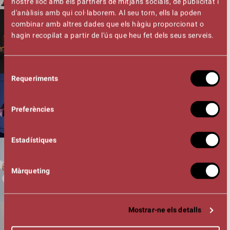
nostre lloc amb els partners de mitjans socials, de publicitat i
d'anàlisis amb qui col·laborem. Al seu torn, ells la poden
MÚSICA
combinar amb altres dades que els hàgiu proporcionat o
AMAT SANTACANA
hagin recopilat a partir de l'ús que heu fet dels seus serveis.
diumenge,
11 d'octubre
- 12:00 h
Selecció
Requeriments
de
TEATRE
consentiment
TARSIUS
Preferències
diumenge,
11 d'octubre
- 18:00 h
Estadístiques
MÚSICA - PÚBLIC FAMILIAR
EL PONY MENUT
Màrqueting
dijous,
15 d'octubre
- 18:00 h
Mostrar-ne els detalls
MÚSICA - DANSA
SANDRA MONFORT