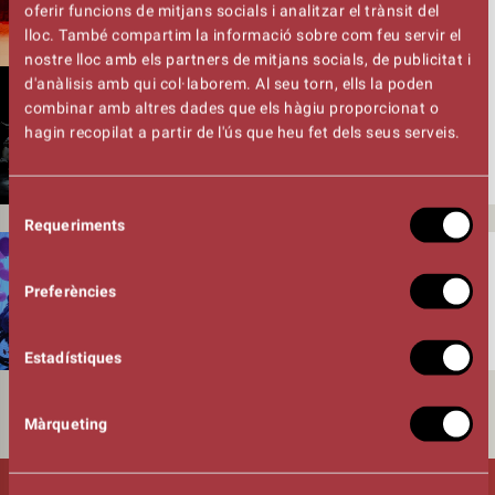
oferir funcions de mitjans socials i analitzar el trànsit del
lloc. També compartim la informació sobre com feu servir el
divendres,
13 de novembre
- 20:00 h
nostre lloc amb els partners de mitjans socials, de publicitat i
d'anàlisis amb qui col·laborem. Al seu torn, ells la poden
DANSA
combinar amb altres dades que els hàgiu proporcionat o
UN POYO ROJO
hagin recopilat a partir de l'ús que heu fet dels seus serveis.
divendres,
27 de novembre
- 20:00 h
Selecció
DESEMBRE
Requeriments
de
consentiment
DANSA
UNA BRILLANT IMPERFECCIÓ (O
Preferències
MORT D’UN PIANISTA)
dissabte,
5 de desembre
- 18:00 h
Estadístiques
Màrqueting