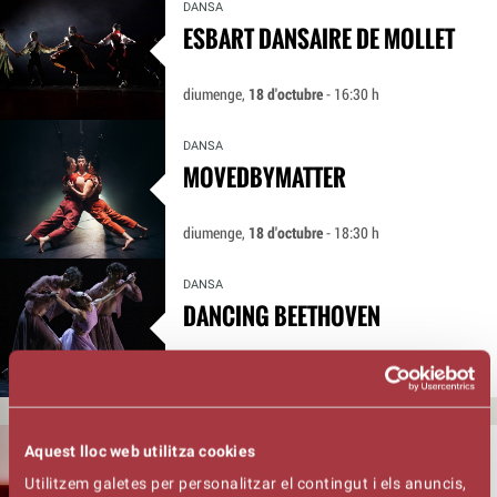
DANSA
ESBART DANSAIRE DE MOLLET
diumenge,
18 d'octubre
- 16:30 h
DANSA
MOVEDBYMATTER
diumenge,
18 d'octubre
- 18:30 h
DANSA
DANCING BEETHOVEN
divendres,
30 d'octubre
- 20:00 h
NOVEMBRE
Aquest lloc web utilitza cookies
DANSA
WE. NOSALTRES I ELS TEMPS
Utilitzem galetes per personalitzar el contingut i els anuncis,