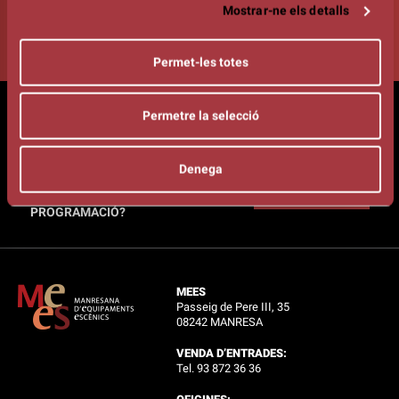
Segueix-nos!
Mostrar-ne els detalls
Permet-les totes
Permetre la selecció
LLIBRET KURSAAL - AGOST /
DESEMBRE 2026
Denega
VOLS REBRE INFORMACIÓ DE LA
PROGRAMACIÓ?
MEES
Passeig de Pere III, 35
08242 MANRESA
VENDA D’ENTRADES:
Tel. 93 872 36 36