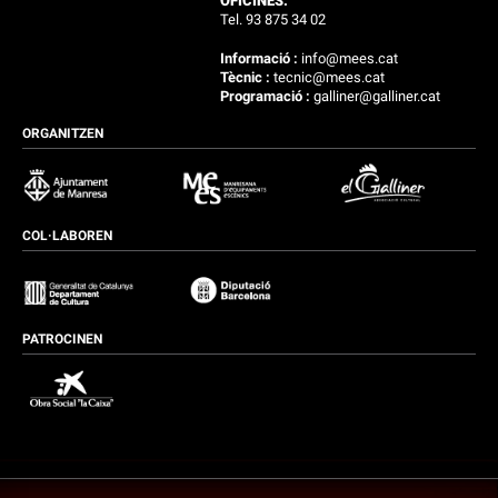
OFICINES:
Tel. 93 875 34 02
Informació :
info@mees.cat
Tècnic :
tecnic@mees.cat
Programació :
galliner@galliner.cat
ORGANITZEN
COL·LABOREN
PATROCINEN