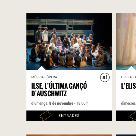
MÚSICA - ÒPERA
ÒPERA - 
ILSE, L’ÚLTIMA CANÇÓ
L’ELI
D’AUSCHWITZ
diumenge,
8 de novembre
- 18:00 h
dimecres
ENTRADES