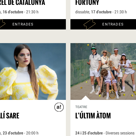
REL DE CATALUNYA
FORTUNY
s,
16 d'octubre
- 21:30 h
dissabte,
17 d'octubre
- 21:30 h
ENTRADES
ENTRADES
TEATRE
LÍ SARE
L’ÚLTIM ÀTOM
s,
23 d'octubre
- 20:00 h
24 i 25 d'octubre
- Diverses sessions