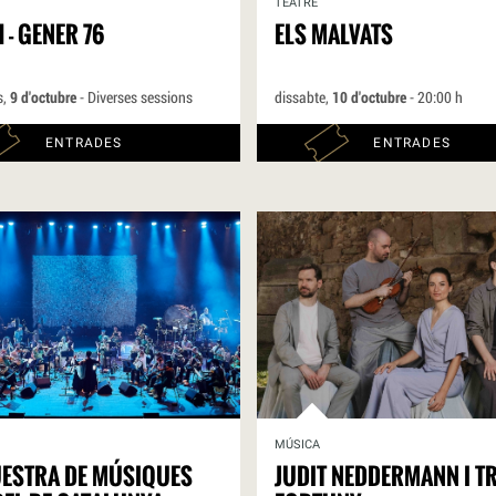
TEATRE
 - GENER 76
ELS MALVATS
s,
9 d'octubre
- Diverses sessions
dissabte,
10 d'octubre
- 20:00 h
ENTRADES
ENTRADES
MÚSICA
ESTRA DE MÚSIQUES
JUDIT NEDDERMANN I T