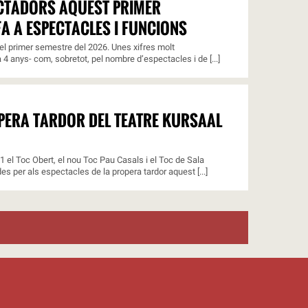
ECTADORS AQUEST PRIMER
A A ESPECTACLES I FUNCIONS
l primer semestre del 2026. Unes xifres molt
4 anys- com, sobretot, pel nombre d’espectacles i de [...]
OPERA TARDOR DEL TEATRE KURSAAL
11 el Toc Obert, el nou Toc Pau Casals i el Toc de Sala
s per als espectacles de la propera tardor aquest [...]