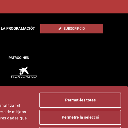
E LA PROGRAMACIÓ?
SUBSCRIPCIÓ
PATROCINEN
Permet-les totes
analitzar el
ers de mitjans
Permetre la selecció
ltres dades que