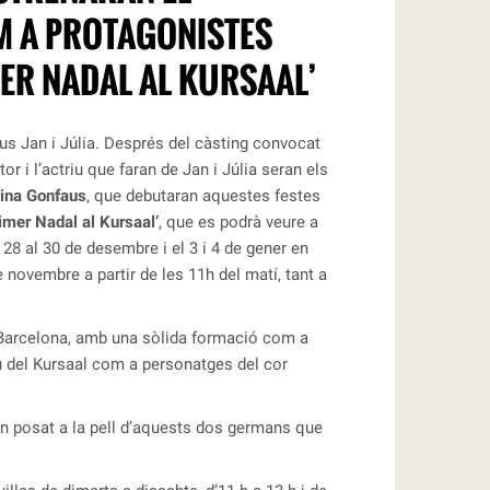
 A PROTAGONISTES
ER NADAL AL KURSAAL’
ous Jan i Júlia. Després del càsting convocat
or i l’actriu que faran de Jan i Júlia seran els
Gina Gonfaus
, que debutaran aquestes festes
imer Nadal al Kursaal’
, que es podrà veure a
l 28 al 30 de desembre i el 3 i 4 de gener en
 novembre a partir de les 11h del matí, tant a
 Barcelona, amb una sòlida formació com a
tiu del Kursaal com a personatges del cor
han posat a la pell d’aquests dos germans que