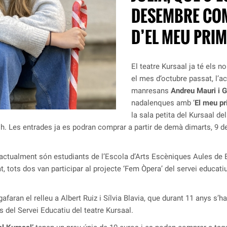
DESEMBRE COM
D’EL MEU PRIM
El teatre Kursaal ja té els n
el mes d’octubre passat, l’act
manresans
Andreu Mauri i 
nadalenques amb ‘
El meu pr
la sala petita del Kursaal de
8 h. Les entrades ja es podran comprar a partir de demà dimarts, 9 de
 actualment són estudiants de l’Escola d’Arts Escèniques Aules de
itat, tots dos van participar al projecte ‘Fem Òpera’ del servei educa
aran el relleu a Albert Ruiz i Sílvia Blavia, que durant 11 anys s’
 del Servei Educatiu del teatre Kursaal.