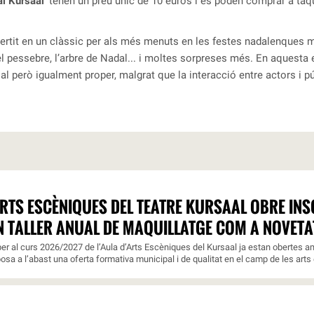
al Kursaal’
tenen un preu únic de 10 euros i es poden comprar a taqui
vertit en un clàssic per als més menuts en les festes nadalenques
t, el pessebre, l’arbre de Nadal... i moltes sorpreses més. En aquesta e
al però igualment proper, malgrat que la interacció entre actors i pú
ARTS ESCÈNIQUES DEL TEATRE KURSAAL OBRE INSC
N TALLER ANUAL DE MAQUILLATGE COM A NOVETA
er al curs 2026/2027 de l’Aula d’Arts Escèniques del Kursaal ja estan obertes am
osa a l’abast una oferta formativa municipal i de qualitat en el camp de les arts 