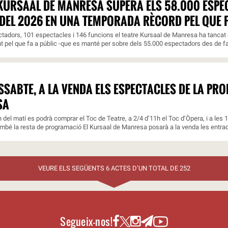
 KURSAAL DE MANRESA SUPERA ELS 58.000 ESP
DEL 2026 EN UNA TEMPORADA RÈCORD PEL QUE F
adors, 101 espectacles i 146 funcions el teatre Kursaal de Manresa ha tancat e
nt pel que fa a públic -que es manté per sobre dels 55.000 espectadors des de fa 
SSABTE, A LA VENDA ELS ESPECTACLES DE LA PR
SA
 h del matí es podrà comprar el Toc de Teatre, a 2/4 d’11h el Toc d’Òpera, i a les 
ambé la resta de programació El Kursaal de Manresa posarà a la venda les entrade
VEURE ELS SEGÜENTS 6 ACTES D’UN TOTAL DE 252
Segueix-nos!