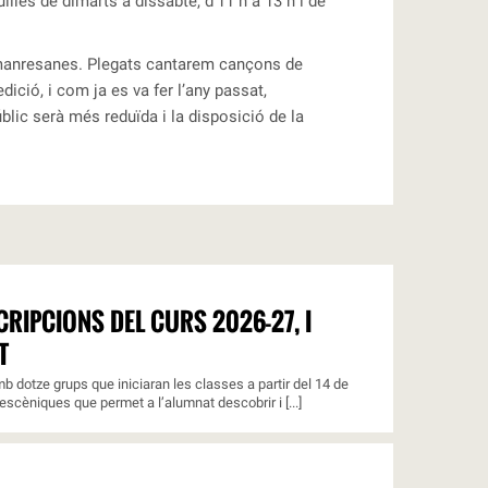
lles de dimarts a dissabte, d’11 h a 13 h i de
 manresanes. Plegats cantarem cançons de
dició, i com ja es va fer l’any passat,
blic serà més reduïda i la disposició de la
RIPCIONS DEL CURS 2026-27, I
T
b dotze grups que iniciaran les classes a partir del 14 de
escèniques que permet a l’alumnat descobrir i [...]