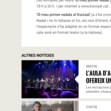
Les entrades per veure ‘
El meu primer Nadal 
18 h a 20 h. I per internet a
www.kursaal.cat
.
‘El meu primer nadala al Kursaal’
ja s’ha con
Nadal i no hi faltaran el tió, els reis d’Orien
l’espectacle s’ha adaptat en un format especi
sala serà en format teatre (a la italiana).
ALTRES NOTÍCIES
28/07/26
L’AULA D’
OFEREIX U
Les inscripcions p
setembre. L’Aula p
21/07/26