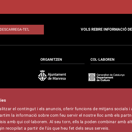
VOLS REBRE INFORMACIÓ D
DESCARREGA-TE’L
ORGANITZEN
COL·LABOREN
kies
itzar el contingut i els anuncis, oferir funcions de mitjans socials i 
at
artim la informació sobre com feu servir el nostre lloc amb els partn
t
lliner.cat
àlisis amb qui col·laborem. Al seu torn, ells la poden combinar amb a
n recopilat a partir de l'ús que heu fet dels seus serveis.