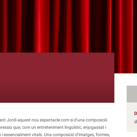
 sant Jordi aquest nou espectacle com si d’una composició
d
xpressiu que, com un entreteniment lingüístic, enjogassat i
i essencialment vitals. Una composició d’imatges, formes,