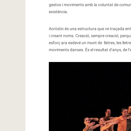
gestos i moviments amb la voluntat de comuni
existència.
Acròstic és una estructura que ve traçada entre 
i creant noms. Creació, sempre creació, perquè
esforç ara esdevé un munt de lletres, les llet
moviments danses. És el resultat d’anys, de l’ev