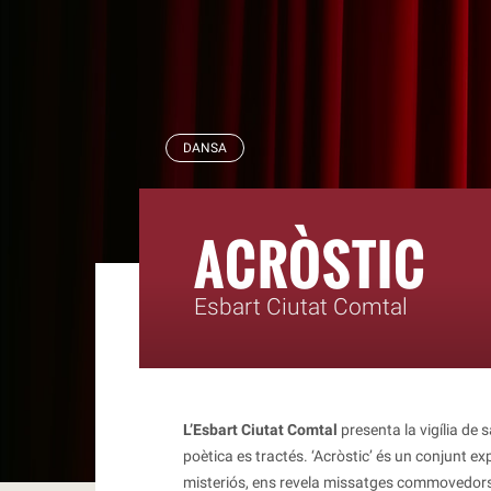
RBLS
DANSA
ACRÒSTIC
Esbart Ciutat Comtal
L’Esbart Ciutat Comtal
presenta la vigília de
poètica es tractés. ‘Acròstic’ és un conjunt e
misteriós, ens revela missatges commovedors 