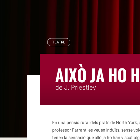
RBLS
TEATRE
AIXÒ JA HO 
de J. Priestley
En una pensió rural dels prats de North York, a
professor Farrant, es veuen induïts, sense vol
tenen la sensació que allò ja ho han viscut a