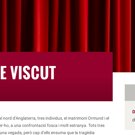
HE VISCUT
l nord d’Anglaterra, tres individus, el matrimoni Ormund i el
d
er-ho, a una confrontació fosca i molt estranya. Tots tres
lguna vegada, però cap d’ells ensuma que la tragèdia