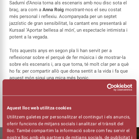
Sadurní d’Anoia torna als escenaris amb nou disc sota el
braç, ara com a
Anna Roig
mostrant-nos el seu costat
més personal i reflexiu. Acompanyada per un septet
jazzístic de gran sensibilitat, la cantant ens presentarà al
Kursaal ‘Aportar bellesa al món’, un espectacle intimista i
potent a la vegada.
Tots aquests anys en segon pla li han servit per a
reflexionar sobre el perquè de fer música i de mostrar-la
sobre els escenaris i, ara que torna, té molt clar per a què
ho fa: per compartir allò que dona sentit a la vida i fa que
aquest món sigui una mica més bonic.
ANNA ROIG TORNA AL KURSAAL EL 8 DE MARÇ EN UN
CONCERT INTIMISTA I REFLEXIU
Aquest lloc web utilitza cookies
Utilitzem galetes per personalitzar el contingut i els anuncis,
oferir funcions de mitjans socials i analitzar el trànsit del
lloc. També compartim la informació sobre com feu servir el
nostre lloc amb els partners de mitjans socials, de publicitat i