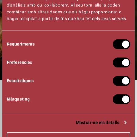
d'anàlisis amb qui col·laborem. Al seu torn, ells la poden
combinar amb altres dades que els hàgiu proporcionat o
hagin recopilat a partir de l'ús que heu fet dels seus serveis.
Selecció
Requeriments
de
consentiment
Preferències
Estadístiques
DURADA
01:05h
Màrqueting
FOTOGRAFIA
Sílvia Servat
MÚSICS
Anna Roig (veu)
Mostrar-ne els detalls
Carles Sanz (piano)
Carla Gonzalez Ferrer (contrabaix)