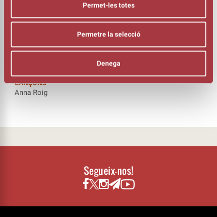
Andreu Vilar (vibràfon)
Permet-les totes
Alba Careta (trompeta)
Jordi Santanach (saxo i clarinet)
Àlex Cassanyes (trombó)
Permetre la selecció
DIRECCIÓ ESCÈNICA
Jordi Casanovas
Denega
ARRANJAMENTS
Àlex Cassanyes
CANÇONS
Anna Roig
Segueix-nos!