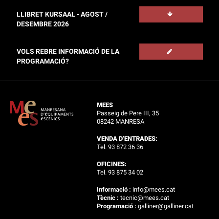
LLIBRET KURSAAL - AGOST /
DESEMBRE 2026
VOLS REBRE INFORMACIÓ DE LA
PROGRAMACIÓ?
MEES
Passeig de Pere III, 35
08242 MANRESA
VENDA D’ENTRADES:
Tel. 93 872 36 36
OFICINES:
Tel. 93 875 34 02
Informació :
info@mees.cat
Tècnic :
tecnic@mees.cat
Programació :
galliner@galliner.cat