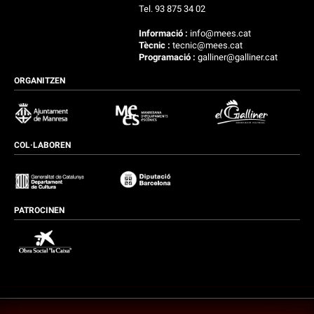
Tel. 93 875 34 02
Informació :
info@mees.cat
Tècnic :
tecnic@mees.cat
Programació :
galliner@galliner.cat
ORGANITZEN
COL·LABOREN
PATROCINEN