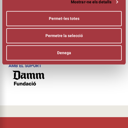
Mostrar-ne els detalls
Ara Malikian
PIANO
Iván ‘Melón’ Lewis
Permet-les totes
BAIX
Ivaán Ruiz Machado
BATERIA
Permetre la selecció
Georvis Pico Milán
GUITARRA
Dayan Abad
Denega
FOTOGRAFIA
Eugenio Recuenco
AMB EL SUPORT