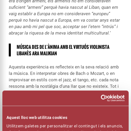
era d’origen armeni, els armenis no em consideraven
suficient “armeni” perquè havia nascut al Líban, quan em
vaig establir a Europa no em consideraven “europeu”
perquè no havia nascut a Europa, em va costar anys estar
en pau amb mi pel que soc, acceptar ser l’etern “intrús” i
abraçar la riquesa de la meva identitat multicultural.’
MÚSICA DES DE L’ÀNIMA AMB EL VIRTUÓS VIOLINISTA
LIBANÈS ARA MALIKIAN
Aquesta experiència es reflecteix en la seva relació amb
la música. En interpretar obres de Bach o Mozart, o en
improvisar en estils com el jazz, el tango, etc. cada nota
ressona amb la nostàlgia d’una llar que no existeix. Tot i
això, aquesta condició d’’intrús’ li ha brindat l’oportunitat
d’explorar músiques i cultures fascinants, i descobrir que
casa seva és al seu cos i ànima; on la identitat es
transforma i la música esdevé un llenguatge universal.
Aquest lloc web utilitza cookies
El virtuós violinista
Ara Malikian
torna al Kursaal amb dos
Utilitzem galetes per personalitzar el contingut i els anuncis,