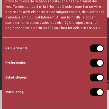
concerts, el sisè i el setè a Manresa!
oferir funcions de mitjans socials i analitzar el trànsit del
lloc. També compartim la informació sobre com feu servir el
nostre lloc amb els partners de mitjans socials, de publicitat i
d'anàlisis amb qui col·laborem. Al seu torn, ells la poden
combinar amb altres dades que els hàgiu proporcionat o
hagin recopilat a partir de l'ús que heu fet dels seus serveis.
Selecció
Requeriments
de
consentiment
Preferències
Estadístiques
Màrqueting
DURADA
01:30h
VIOLÍ