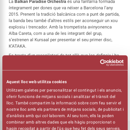
La
Balkan Paradise Orchestra
és una fanfàrria formada
íntegrament per dones que va néixer a Barcelona l’any
2015. Prenent la tradició balcànica com a punt de partida,
la banda beu també d’altres estils per aconseguir un xou
explosiu i trencador. Amb la trompetista avinyonenca
Alba Careta, com a una de les integrant del grup,
s’estrenen al Kursaal per presentar el seu primer disc,
K’ATAKA.
Es tracta d’un recopilatori de tot allò que les defineix i ha
format part d’elles des que aquest projecte va néixer.
L’arrel popular, els diferents gèneres musicals amb els
quals han crescut i el descobriment de noves músiques i
sonoritats que es dissolen donant com a resultat, una
Aquest lloc web utilitza cookies
fusió sincera i orgànica de tot el que volen compartir en
Utilitzem galetes per personalitzar el contingut i els anuncis,
els escenaris, places, carrers i racons on pugui arribar la
oferir funcions de mitjans socials i analitzar el trànsit del
música de la
Balkan Paradise Orchestra
.
lloc. També compartim la informació sobre com feu servir el
nostre lloc amb els partners de mitjans socials, de publicitat i
d'anàlisis amb qui col·laborem. Al seu torn, ells la poden
combinar amb altres dades que els hàgiu proporcionat o
hagin recopilat a partir de l'ús que heu fet dels seus serveis.