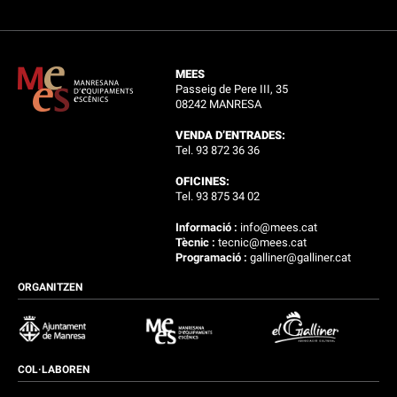
MEES
Passeig de Pere III, 35
08242 MANRESA
VENDA D’ENTRADES:
Tel. 93 872 36 36
OFICINES:
Tel. 93 875 34 02
Informació :
info@mees.cat
Tècnic :
tecnic@mees.cat
Programació :
galliner@galliner.cat
ORGANITZEN
COL·LABOREN