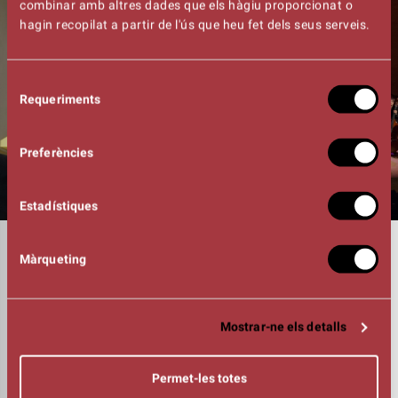
combinar amb altres dades que els hàgiu proporcionat o
hagin recopilat a partir de l'ús que heu fet dels seus serveis.
Selecció
Requeriments
de
consentiment
Preferències
Estadístiques
DURADA
Màrqueting
01:30h
GIORQUESTRA
Marcel Sabaté, direcció
BLAUMUT:
Mostrar-ne els detalls
Oriol Aymat (violoncel)
Xavi de la Iglesia (guitarra i veu)
Vassil Lambrinov (violí)
Permet-les totes
Manel Pedrós (bateria)