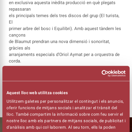
en exclusiva aquesta inèdita producció en què plegats
repassaran
els principals temes dels tres discos del grup (El turista,
El
primer arbre del bosc i Equilibri). Amb aquest tàndem les
cançons
de Blaumut prendran una nova dimensió i sonoritat,
gràcies als
arranjaments especials d’Oriol Aymat per a orquestra de
corda.
Blaumut
torna al teatre Kursaal després que l’any passat
hi va presentar
‘Equilibri’, el seu darrer disc, amb entrades exhaurides i
una
Aquest lloc web utilitza cookies
càlida acollida.
Utilitzem galetes per personalitzar el contingut i els anuncis,
oferir funcions de mitjans socials i analitzar el trànsit del
lloc. També compartim la informació sobre com feu servir el
nostre lloc amb els partners de mitjans socials, de publicitat i
d'anàlisis amb qui col·laborem. Al seu torn, ells la poden