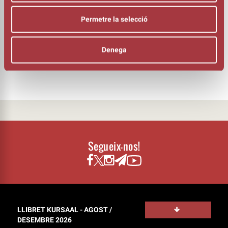
Manuel Krapovickas (contrabaix i
baix elèctric)
Permetre la selecció
AMB EL SUPORT
Denega
Segueix-nos!
LLIBRET KURSAAL - AGOST /
DESEMBRE 2026