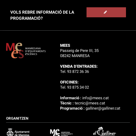
VOLS REBRE INFORMACIÓ DE LA
PROGRAMACIÓ?
MEES
Passeig de Pere III, 35
08242 MANRESA
VENDA D’ENTRADES:
Tel. 93 872 36 36
OFICINES:
Tel. 93 875 34 02
Informació :
info@mees.cat
Tècnic :
tecnic@mees.cat
Programació :
galliner@galliner.cat
ORGANITZEN