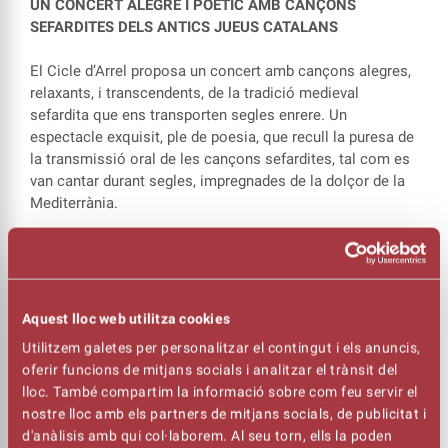
UN CONCERT ALEGRE I POÈTIC AMB CANÇONS
SEFARDITES DELS ANTICS JUEUS CATALANS
El Cicle d’Arrel proposa un concert amb cançons alegres,
relaxants, i transcendents, de la tradició medieval
sefardita que ens transporten segles enrere. Un
espectacle exquisit, ple de poesia, que recull la puresa de
la transmissió oral de les cançons sefardites, tal com es
van cantar durant segles, impregnades de la dolçor de la
Mediterrània.
Rosa Zaragoza
ha recuperat les cançons judeocatalanes
que existien. També ha treballat el tema de les tres
cultures de la península Ibèrica: la jueva, la musulmana i
la cristiana.
Aquest lloc web utilitza cookies
Utilitzem galetes per personalitzar el contingut i els anuncis,
Eduard Iniesta
és un músic, creador i un intèrpret
oferir funcions de mitjans socials i analitzar el trànsit del
excel·lent. És un dels músics més versàtils de la creació i
lloc. També compartim la informació sobre com feu servir el
la interpretació musical de nostre país, i profund
nostre lloc amb els partners de mitjans socials, de publicitat i
coneixedor de tots els instruments de corda de la
d'anàlisis amb qui col·laborem. Al seu torn, ells la poden
Mediterrània.