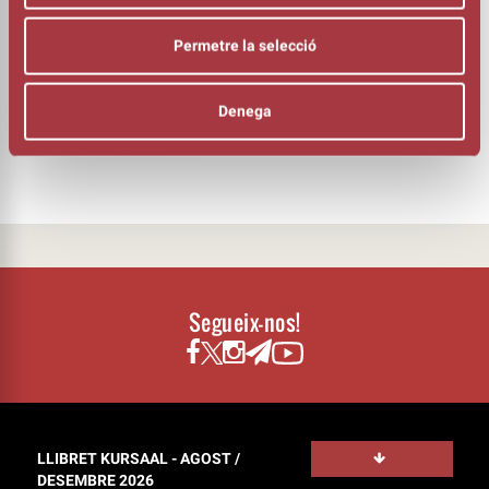
Eduard Iniesta
VEU
Permetre la selecció
Rosa Zaragoza
ORGANITZA
Denega
Segueix-nos!
LLIBRET KURSAAL - AGOST /
DESEMBRE 2026