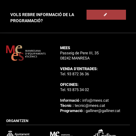
VOLS REBRE INFORMACIÓ DE LA
PROGRAMACIÓ?
MEES
Passeig de Pere III, 35
08242 MANRESA
VENDA D’ENTRADES:
Tel. 93 872 36 36
OFICINES:
Tel. 93 875 34 02
Informació :
info@mees.cat
Tècnic :
tecnic@mees.cat
Programació :
galliner@galliner.cat
ORGANITZEN