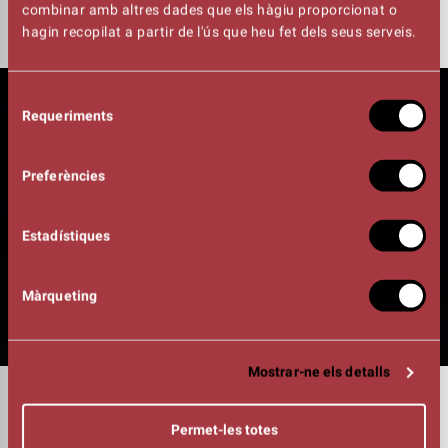
combinar amb altres dades que els hàgiu proporcionat o
hagin recopilat a partir de l'ús que heu fet dels seus serveis.
Selecció
Requeriments
de
consentiment
Preferències
Estadístiques
Màrqueting
Mostrar-ne els detalls
DURADA
01:15h
Permet-les totes
BAGLAMÀ, TZOURAS I LLAÜT