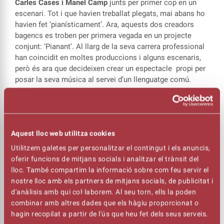
Carles Cases i Manel Camp
junts per primer cop en un
escenari. Tot i que havien treballat plegats, mai abans ho
havien fet ‘pianísticament’. Ara, aquests dos creadors
bagencs es troben per primera vegada en un projecte
conjunt: ‘Pianant’. Al llarg de la seva carrera professional
han coincidit en moltes produccions i alguns escenaris,
però és ara que decideixen crear un espectacle propi per
posar la seva música al servei d’un llenguatge comú.
UN CONCERT EXTRAORDINARI PER CELEBRAR ELS 19 ANYS DE
LA INAUGURACIÓ DEL KURSAAL
Aquest lloc web utilitza cookies
Carles Cases i Manel Camp
han tingut una trajectòria
paral ·lela. Tots dos van ser arranjadors i directors
Utilitzem galetes per personalitzar el contingut i els anuncis,
musicals de Lluís Llach. Camp va treballar-hi a la primera
oferir funcions de mitjans socials i analitzar el trànsit del
etapa i als anys vuitanta li va passar el relleu a Cases.
lloc. També compartim la informació sobre com feu servir el
Una vida de coincidències musicals que ara desemboca
nostre lloc amb els partners de mitjans socials, de publicitat i
en aquesta gira que s’estrena a Manresa, feta a mida i
d'anàlisis amb qui col·laborem. Al seu torn, ells la poden
amb un repertori format per composicions pròpies.
combinar amb altres dades que els hàgiu proporcionat o
hagin recopilat a partir de l'ús que heu fet dels seus serveis.