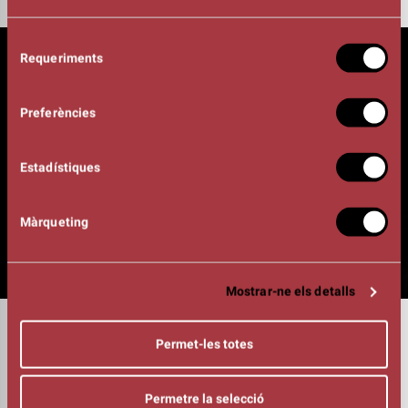
Selecció
Requeriments
de
consentiment
Preferències
Estadístiques
Màrqueting
Mostrar-ne els detalls
DURADA
01:10h
Permet-les totes
PIANO
Carles Cases
Manel Camp
Permetre la selecció