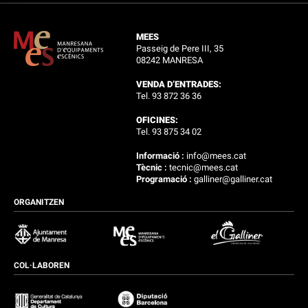
MEES
Passeig de Pere III, 35
08242 MANRESA
VENDA D’ENTRADES:
Tel. 93 872 36 36
OFICINES:
Tel. 93 875 34 02
Informació :
info@mees.cat
Tècnic :
tecnic@mees.cat
Programació :
galliner@galliner.cat
ORGANITZEN
COL·LABOREN