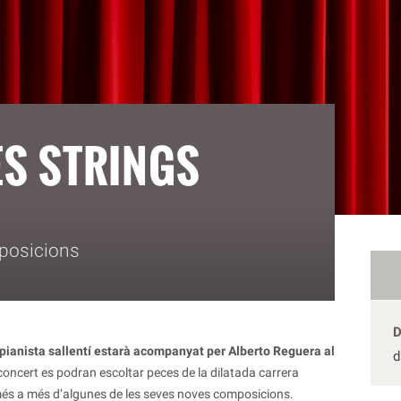
ES STRINGS
posicions
 pianista sallentí estarà acompanyat per Alberto Reguera al
d
oncert es podran escoltar peces de la dilatada carrera
més a més d’algunes de les seves noves composicions.