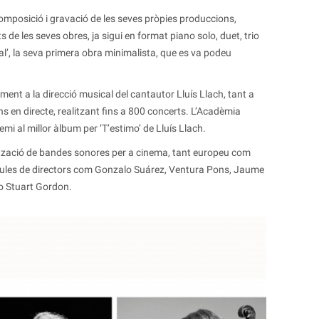
mposició i gravació de les seves pròpies produccions,
de les seves obres, ja sigui en format piano solo, duet, trio
al’, la seva primera obra minimalista, que es va podeu
ment a la direcció musical del cantautor Lluís Llach, tant a
s en directe, realitzant fins a 800 concerts. L’Acadèmia
emi al millor àlbum per ‘T’estimo’ de Lluís Llach.
alització de bandes sonores per a cinema, tant europeu com
ícules de directors com Gonzalo Suárez, Ventura Pons, Jaume
o Stuart Gordon.