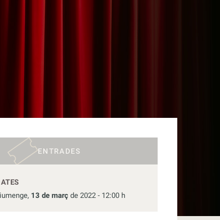
ENTRADES
DATES
iumenge,
13 de març
de 2022 - 12:00 h