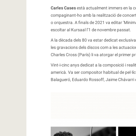
Carles Cases
està actualment immers en la co
compaginant-ho amb la realització de concerts 
o orquestra. A finals de 2021 va editar ‘Minim
escoltar al Kursaal l’1 de novembre passat.
A la dècada dels 80 va estar dedicat exclusiva
les gravacions dels discos com a les actuacion
Charles Cross (París) li va atorgar el primer pr
Vint-i-cinc anys dedicat a la composició i re
americà. Va ser compositor habitual de pel·l
Balagueró, Eduardo Rossoff, Jaime Chávarri 