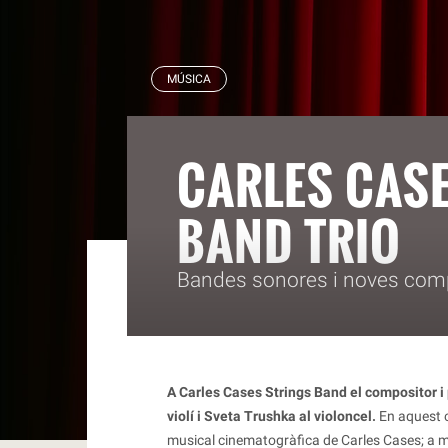
RBLS
MÚSICA
CARLES CAS
BAND TRIO
Bandes sonores i noves com
A Carles Cases Strings Band el compositor i
violí i Sveta Trushka al violoncel.
En aquest c
musical cinematogràfica de Carles Cases; a 