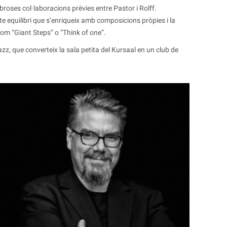
roses col·laboracions prèvies entre Pastor i Rolff.
te equilibri que s’enriqueix amb composicions pròpies i la
com “Giant Steps” o “Think of one”.
zz, que converteix la sala petita del Kursaal en un club de