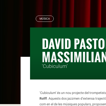
RBLS
MÚSICA
DAVID PASTO
MASSIMILIA
‘Cubiculum’
‘Cubiculum’ és un nou projecte del trompetist
Rolff
. Aquests dos jazzmen d’extensa trajectòr
com en el de les músiques populars, proposen 