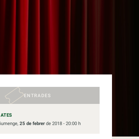
ENTRADES
DATES
iumenge,
25 de febrer
de 2018 - 20:00 h