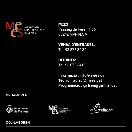
MEES
Passeig de Pere III, 35
08242 MANRESA
VENDA D’ENTRADES:
Tel. 93 872 36 36
OFICINES:
Tel. 93 875 34 02
Informació :
info@mees.cat
Tècnic :
tecnic@mees.cat
Programació :
galliner@galliner.cat
ORGANITZEN
COL·LABOREN