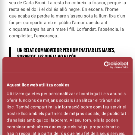
veu de Carla Bruni. La resta ho cobreix la foscor, perquè la
resta és el dol i el dol és allò negre. En escena, l’home
que acaba de perdre la mare s’asseu sota la llum fixa d’un
far per compartir amb el públic l’amor que durant
cinquanta anys ha unit mare i fill. L’orfandat, l’absència, la
complicitat, l’enyorança...
UN RELAT COMMOVEDOR PER HOMENATJAR
LES MARES,
SOBRETOT, LES QUE JA NO HI SÓN
Entre poemes, que són petits retalls de llum sobre el que
som tots quan la mort se’ns emporta la nostra mare,
l’home explica episodis commovedors de quan eren dos
Aquest lloc web utilitza cookies
com si junts, el públic i ell, passessin les pàgines de
Utilitzem galetes per personalitzar el contingut i els anuncis,
l’àlbum familiar en què hi cap tot el que emociona i tota
oferir funcions de mitjans socials i analitzar el trànsit del
la veritat.
lloc. També compartim la informació sobre com feu servir el
nostre lloc amb els partners de mitjans socials, de publicitat i
Un homenatge, no només a les mares, que ja són
d'anàlisis amb qui col·laborem. Al seu torn, ells la poden
memòria, sinó als fills i filles que les viuen, les enyoren i
combinar amb altres dades que els hàgiu proporcionat o
les senten a prop, encara que no en tinguin.
hagin recopilat a partir de l'ús que heu fet dels seus serveis.