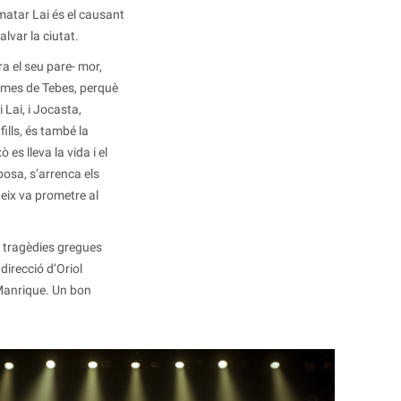
matar Lai és el causant
lvar la ciutat.
ra el seu pare- mor,
blemes de Tebes, perquè
 Lai, i Jocasta,
ills, és també la
es lleva la vida i el
posa, s’arrenca els
teix va prometre al
 tragèdies gregues
direcció d’Oriol
 Manrique. Un bon