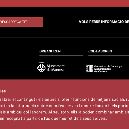
VOLS REBRE INFORMACIÓ D
DESCARREGA-TE’L
ORGANITZEN
COL·LABOREN
kies
itzar el contingut i els anuncis, oferir funcions de mitjans socials i 
at
artim la informació sobre com feu servir el nostre lloc amb els partn
t
lliner.cat
àlisis amb qui col·laborem. Al seu torn, ells la poden combinar amb a
n recopilat a partir de l'ús que heu fet dels seus serveis.