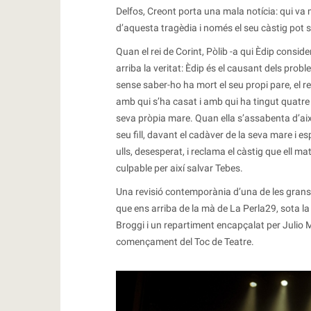
Delfos, Creont porta una mala notícia: qui va 
d’aquesta tragèdia i només el seu càstig pot sa
Quan el rei de Corint, Pòlib -a qui Èdip conside
arriba la veritat: Èdip és el causant dels pro
sense saber-ho ha mort el seu propi pare, el rei
amb qui s’ha casat i amb qui ha tingut quatre f
seva pròpia mare. Quan ella s’assabenta d’això 
seu fill, davant el cadàver de la seva mare i es
ulls, desesperat, i reclama el càstig que ell ma
culpable per així salvar Tebes.
Una revisió contemporània d’una de les grans
que ens arriba de la mà de La Perla29, sota la 
Broggi i un repartiment encapçalat per Julio
començament del Toc de Teatre.