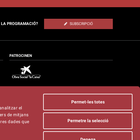
E LA PROGRAMACIÓ?
SUBSCRIPCIÓ
PATROCINEN
Permet-les totes
analitzar el
ers de mitjans
Permetre la selecció
ltres dades que
Denega