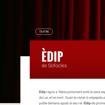
RBLS
TEATRE
ÈDIP
de Sòfocles
Èdip
regna a Tebes juntament amb la seva esp
de Lai, el rei mort. Quan la ciutat é colpejada
poble demana ajuda al seu rei i
Èdip
els prome