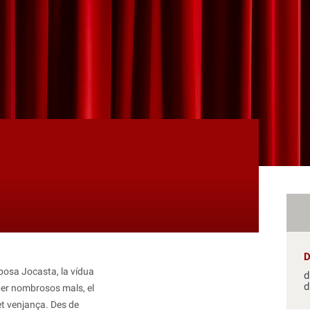
osa Jocasta, la vídua
d
d
 per nombrosos mals, el
t venjança. Des de