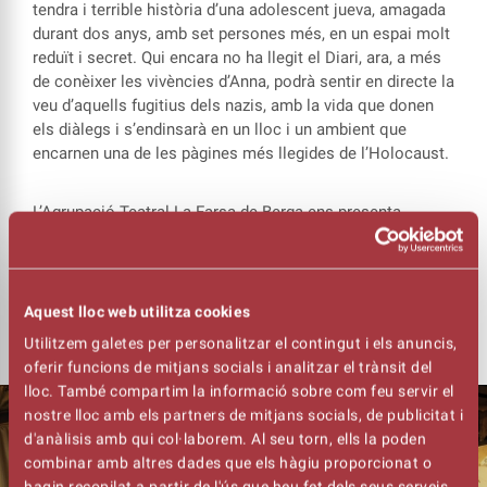
tendra i terrible història d’una adolescent jueva, amagada
durant dos anys, amb set persones més, en un espai molt
reduït i secret. Qui encara no ha llegit el Diari, ara, a més
de conèixer les vivències d’Anna, podrà sentir en directe la
veu d’aquells fugitius dels nazis, amb la vida que donen
els diàlegs i s’endinsarà en un lloc i un ambient que
encarnen una de les pàgines més llegides de l’Holocaust.
L’Agrupació Teatral La Farsa de Berga ens presenta
aquesta adaptació d’El diari d’Anna Frank’, un testimoni
únic en el seu gènere sobre l’horror i la barbàrie nazis, i
sobre els sentiments i les experiències que va viure ella
mateixa i els seus acompanyants.
Aquest lloc web utilitza cookies
Utilitzem galetes per personalitzar el contingut i els anuncis,
oferir funcions de mitjans socials i analitzar el trànsit del
lloc. També compartim la informació sobre com feu servir el
nostre lloc amb els partners de mitjans socials, de publicitat i
d'anàlisis amb qui col·laborem. Al seu torn, ells la poden
combinar amb altres dades que els hàgiu proporcionat o
hagin recopilat a partir de l'ús que heu fet dels seus serveis.