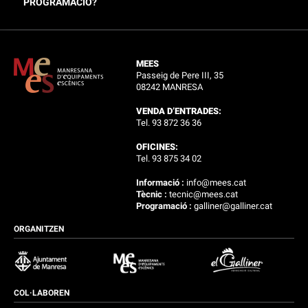
PROGRAMACIÓ?
MEES
Passeig de Pere III, 35
08242 MANRESA
VENDA D’ENTRADES:
Tel. 93 872 36 36
OFICINES:
Tel. 93 875 34 02
Informació :
info@mees.cat
Tècnic :
tecnic@mees.cat
Programació :
galliner@galliner.cat
ORGANITZEN
COL·LABOREN