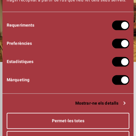
Selecció
Requeriments
de
consentiment
Preferències
Estadístiques
DURADA
01:45h
Màrqueting
INTÈRPRETS
Ferran Pujols, Sandra Torrents, Anna
E. Puig, Òscar Garcia, Josep Pla, Sònia
Ferrer, Maria Corominas, Laia Tor, Sergi
Mostrar-ne els detalls
Selva, Marc Corominas
DIRECCIÓ
Angelina Vilella
Permet-les totes
TRADUCCIÓ
Josep Maria Carreras