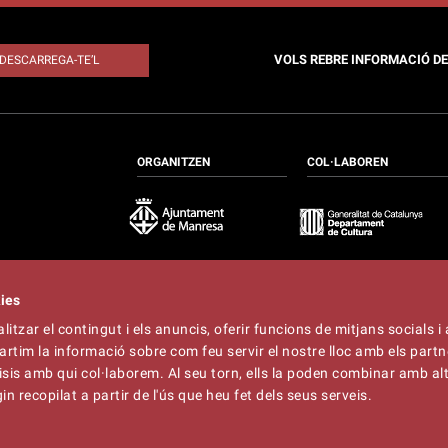
VOLS REBRE INFORMACIÓ D
DESCARREGA-TE’L
ORGANITZEN
COL·LABOREN
kies
itzar el contingut i els anuncis, oferir funcions de mitjans socials i 
at
artim la informació sobre com feu servir el nostre lloc amb els partn
t
lliner.cat
àlisis amb qui col·laborem. Al seu torn, ells la poden combinar amb a
n recopilat a partir de l'ús que heu fet dels seus serveis.