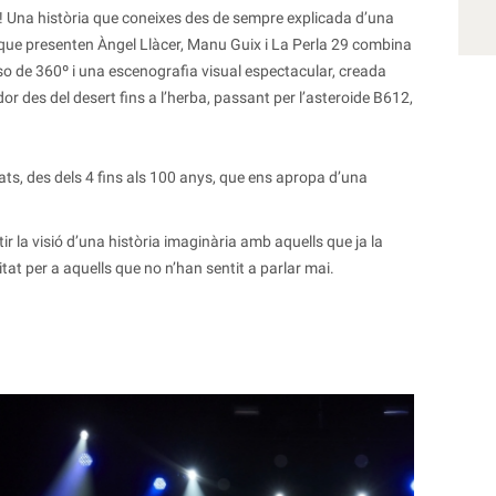
 Una història que coneixes des de sempre explicada d’una
que presenten Àngel Llàcer, Manu Guix i La Perla 29 combina
 so de 360º i una escenografia visual espectacular, creada
or des del desert fins a l’herba, passant per l’asteroide B612,
ats, des dels 4 fins als 100 anys, que ens apropa d’una
r la visió d’una història imaginària amb aquells que ja la
itat per a aquells que no n’han sentit a parlar mai.