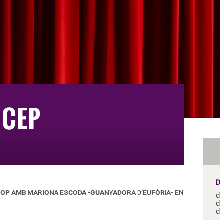
NCEP
COP
AMB MARIONA ESCODA -GUANYADORA
D’EUFÒRIA- EN
d
d
d