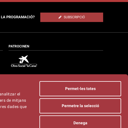
E LA PROGRAMACIÓ?
SUBSCRIPCIÓ
PATROCINEN
Permet-les totes
analitzar el
ers de mitjans
Permetre la selecció
ltres dades que
Denega