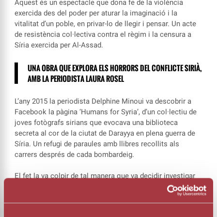
Aquest és un espectacle que dona fe de la violència
exercida des del poder per aturar la imaginació i la
vitalitat d’un poble, en privar-lo de llegir i pensar. Un acte
de resistència col·lectiva contra el règim i la censura a
Síria exercida per Al-Assad.
UNA OBRA QUE EXPLORA ELS HORRORS DEL CONFLICTE SIRIÀ,
AMB LA PERIODISTA LAURA ROSEL
L’any 2015 la periodista Delphine Minoui va descobrir a
Facebook la pàgina ‘Humans for Syria’, d’un col·lectiu de
joves fotògrafs sirians que evocava una biblioteca
secreta al cor de la ciutat de Darayya en plena guerra de
Síria. Un refugi de paraules amb llibres recollits als
carrers després de cada bombardeig.
El fet la va colpir de tal manera que va decidir investigar
sobre aquell grup de joves rebels que van bastir una
fortalesa de paper al cor del caos.