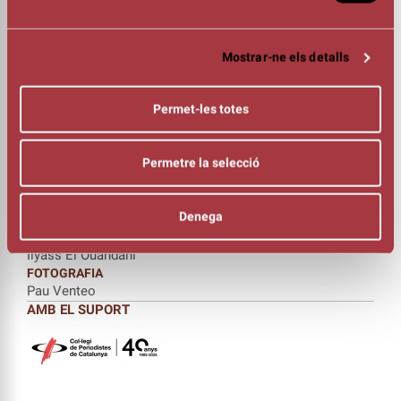
01:15h
DIRECCIÓ
Iban Beltran
Mostrar-ne els detalls
DRAMATÚRGIA
Albert Tola
Iban Beltran
Permet-les totes
TRADUCCIÓ
Albert Tola
Isabelle Bres
Permetre la selecció
INTÈRPRETS
Laura Rosel
Marwan Sabri
Denega
Jorge Yamam
Ilyass El Ouahdani
FOTOGRAFIA
Pau Venteo
AMB EL SUPORT