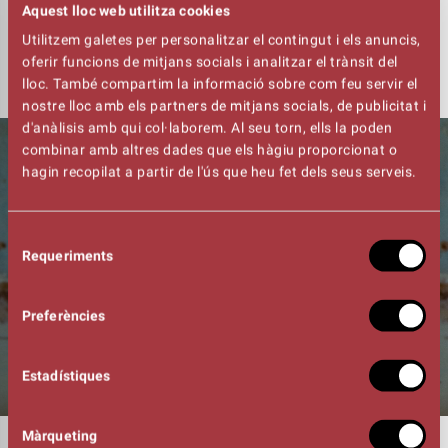
Un muntatge basat en fets reals, que explora els horrors
Aquest lloc web utilitza cookies
del conflicte sirià i que protagonitza la periodista Laura
Utilitzem galetes per personalitzar el contingut i els anuncis,
Rosel.
oferir funcions de mitjans socials i analitzar el trànsit del
lloc. També compartim la informació sobre com feu servir el
nostre lloc amb els partners de mitjans socials, de publicitat i
d'anàlisis amb qui col·laborem. Al seu torn, ells la poden
combinar amb altres dades que els hàgiu proporcionat o
hagin recopilat a partir de l'ús que heu fet dels seus serveis.
Selecció
Requeriments
de
consentiment
Preferències
Estadístiques
Màrqueting
DURADA