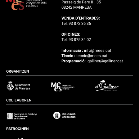
Passeig de Pere III, 35
08242 MANRESA
VENDA D’ENTRADES:
Tel. 93 872 36 36
OFICINES:
Tel. 93 875 34 02
Informació :
info@mees.cat
Tècnic :
tecnic@mees.cat
Programació :
galliner@galliner.cat
ORGANITZEN
COL·LABOREN
PATROCINEN