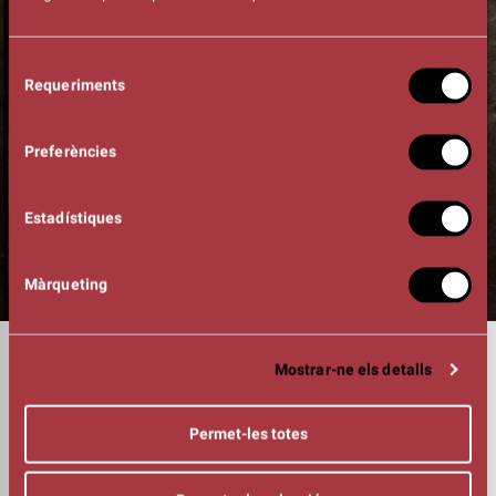
Selecció
Requeriments
de
consentiment
Preferències
Estadístiques
Màrqueting
DURADA
Mostrar-ne els detalls
01:30h
INTÈRPRETS
Joel Joan
Permet-les totes
Oriol Vila
Àgata Roca
Paula Vives