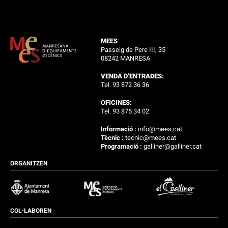
MEES
Passeig de Pere III, 35
08242 MANRESA
VENDA D’ENTRADES:
Tel. 93 872 36 36
OFICINES:
Tel. 93 875 34 02
Informació :
info@mees.cat
Tècnic :
tecnic@mees.cat
Programació :
galliner@galliner.cat
ORGANITZEN
COL·LABOREN