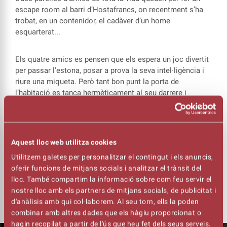
escape room al barri d’Hostafrancs, on recentment s’ha
trobat, en un contenidor, el cadàver d’un home
esquarterat...
Els quatre amics es pensen que els espera un joc divertit
per passar l’estona, posar a prova la seva intel·ligència i
riure una miqueta. Però tant bon punt la porta de
l’habitació es tanca hermèticament al seu darrere i
comença el compte enrere, comencen a passar coses
estranyes.
Sortir d’aquell “escape room” no serà gens fàcil, i el joc
Aquest lloc web utilitza cookies
es convertirà en un infern que posarà a prova la seva
Utilitzem galetes per personalitzar el contingut i els anuncis,
amistat fins a límits insospitats. Encara que no ho
oferir funcions de mitjans socials i analitzar el trànsit del
sembli, això és una comèdia... una
lloc. També compartim la informació sobre com feu servir el
comèdia de por!
nostre lloc amb els partners de mitjans socials, de publicitat i
d'anàlisis amb qui col·laborem. Al seu torn, ells la poden
combinar amb altres dades que els hàgiu proporcionat o
hagin recopilat a partir de l'ús que heu fet dels seus serveis.