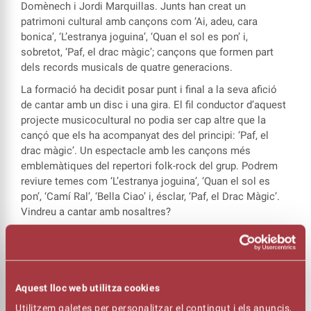
Domènech i Jordi Marquillas. Junts han creat un
patrimoni cultural amb cançons com ‘Ai, adeu, cara
bonica’, ‘L’estranya joguina’, ‘Quan el sol es pon’ i,
sobretot, ‘Paf, el drac màgic’; cançons que formen part
dels records musicals de quatre generacions.
La formació ha decidit posar punt i final a la seva afició
de cantar amb un disc i una gira. El fil conductor d’aquest
projecte musicocultural no podia ser cap altre que la
cançó que els ha acompanyat des del principi: ‘Paf, el
drac màgic’. Un espectacle amb les cançons més
emblemàtiques del repertori folk-rock del grup. Podrem
reviure temes com ‘L’estranya joguina’, ‘Quan el sol es
pon’, ‘Camí Ral’, ‘Bella Ciao’ i, ésclar, ‘Paf, el Drac Màgic’.
Vindreu a cantar amb nosaltres?
LA GIRA DE COMIAT DE FALSTERBO ARRIBA AL
KURSAAL AMB UN CONCERT ENTRANYABLE
Aquest lloc web utilitza cookies
Utilitzem galetes per personalitzar el contingut i els anuncis,