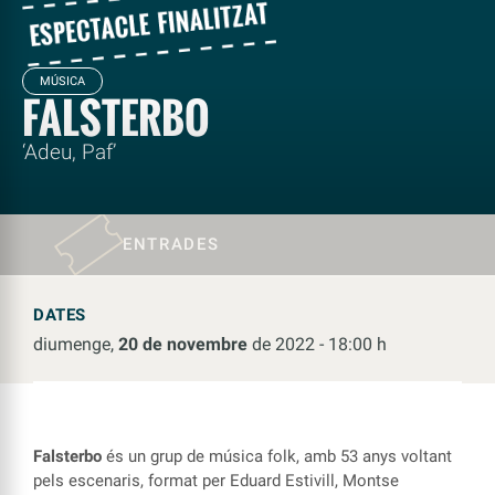
MÚSICA
FALSTERBO
‘Adeu, Paf’
ENTRADES
DATES
diumenge,
20 de novembre
de 2022 - 18:00 h
Falsterbo
és un grup de música folk, amb 53 anys voltant
pels escenaris, format per Eduard Estivill, Montse