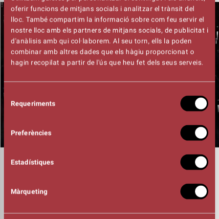
oferir funcions de mitjans socials i analitzar el trànsit del
lloc. També compartim la informació sobre com feu servir el
nostre lloc amb els partners de mitjans socials, de publicitat i
d'anàlisis amb qui col·laborem. Al seu torn, ells la poden
combinar amb altres dades que els hàgiu proporcionat o
hagin recopilat a partir de l'ús que heu fet dels seus serveis.
Selecció
Requeriments
de
consentiment
Preferències
Estadístiques
DURADA
02:00h
CONVIDATS ESPECIALS
Beth,
Màrqueting
Gossos
Alumnes de SAMI de l'Esclat