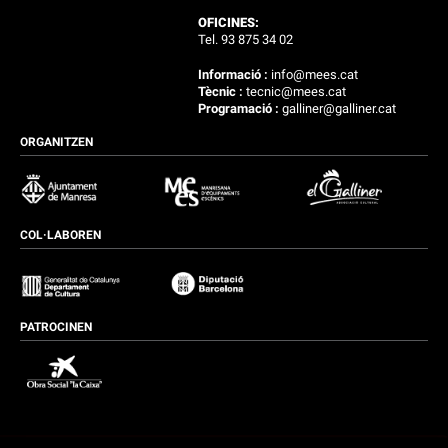
OFICINES:
Tel. 93 875 34 02
Informació :
info@mees.cat
Tècnic :
tecnic@mees.cat
Programació :
galliner@galliner.cat
ORGANITZEN
COL·LABOREN
PATROCINEN