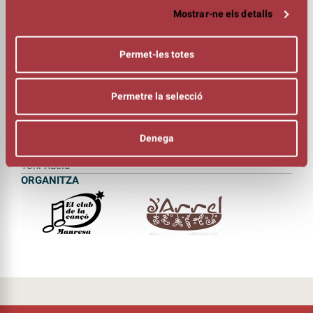
BANDA
Mostrar-ne els detalls
Magalí Datzira (contrabaix, baix i veu)
Alex Badía (piano i teclats)
Guillem Callejón (guitarra elèctrica i pedal “steel” )
Permet-les totes
Glòria Maurel (bateria)
I amb la col·laboració de Gemma 4
FALTSERBO
Permetre la selecció
Montse Domènech
Jordi Marquillas
Eduard Estivill
Denega
DIRECCIÓ MUSICAL
Toni Xuclà
ORGANITZA