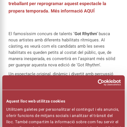
treballant per reprogramar aquest espectacle la
propera temporada. Més informació
AQUÍ
El famosíssim concurs de talents
‘Got Rhythm’
busca
nous artistes amb diferents habilitats rítmiques. Al
càsting, es veurà com els candidats amb les seves
habilitats es queden petits al costat del públic, que, de
manera inesperada, es convertirà en l’aspirant més sòlid
per guanyar aquesta nova edició de ‘Got Rhythm’.
Un espectacle original, dinàmic i divertit amb percussió
corporal, claqué, beatbox, percussió acústica, electrònica
i els ‘quotidiòfons’ (objectes quotidians emprats com a
instruments, en aquest cas, de percussió).
Aquest lloc web utilitza cookies
Estrenarem la temporada de Platea Jove amb ritme!
Utilitzem galetes per personalitzar el contingut i els anuncis,
oferir funcions de mitjans socials i analitzar el trànsit del
DEIXEU-VOS SORPRENDRE: CLAQUÉ,
lloc. També compartim la informació sobre com feu servir el
BEATBOX,
PERCUSSIÓ CORPORAL... AIXÒ ÉS ‘GOT