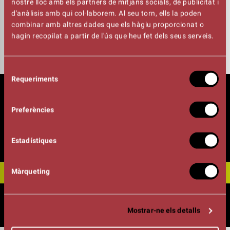
nostre lloc amb els partners de mitjans socials, de publicitat i
RHYTHM!
d'anàlisis amb qui col·laborem. Al seu torn, ells la poden
combinar amb altres dades que els hàgiu proporcionat o
hagin recopilat a partir de l'ús que heu fet dels seus serveis.
Espectacle en castellà
Selecció
Requeriments
de
consentiment
Preferències
Estadístiques
Màrqueting
Mostrar-ne els detalls