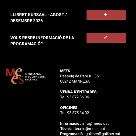
LLIBRET KURSAAL - AGOST /
DESEMBRE 2026
VOLS REBRE INFORMACIÓ DE LA
PROGRAMACIÓ?
MEES
Passeig de Pere III, 35
08242 MANRESA
VENDA D’ENTRADES:
Tel. 93 872 36 36
OFICINES:
Tel. 93 875 34 02
Informació :
info@mees.cat
Tècnic :
tecnic@mees.cat
Programació :
galliner@galliner.cat