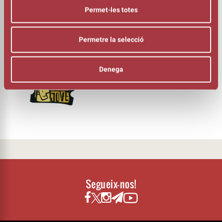
Permet-les totes
DURADA
01:00h
IDEA ORIGINAL I INTERPRETACIÓ
Permetre la selecció
Txus Eguílaz
DIRECCIÓ, CONSTRUCCIÓ DE PERSONATGES I VEUS EN OFF
Marc Darbra
Denega
ORGANITZA
Segueix-nos!