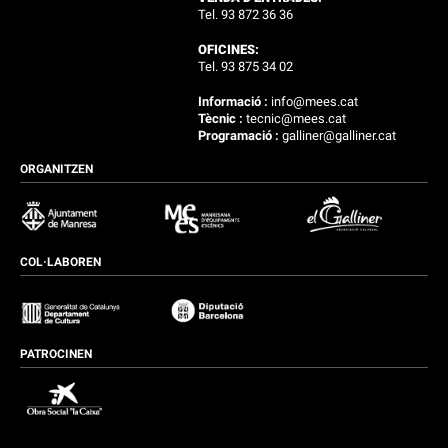
Tel. 93 872 36 36
OFICINES:
Tel. 93 875 34 02
Informació :
info@mees.cat
Tècnic :
tecnic@mees.cat
Programació :
galliner@galliner.cat
ORGANITZEN
COL·LABOREN
PATROCINEN