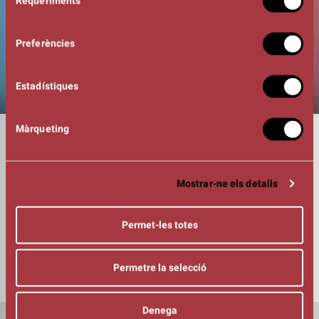
Requeriments
de
consentiment
Preferències
Estadístiques
Màrqueting
DURADA
01:30h
INTÈPRETS
Mag Caru
Mostrar-ne els detalls
Mag Rovi
Set de Màgia
Triple S
Permet-les totes
PRESENTADOR
Magic Pol
Permetre la selecció
Denega