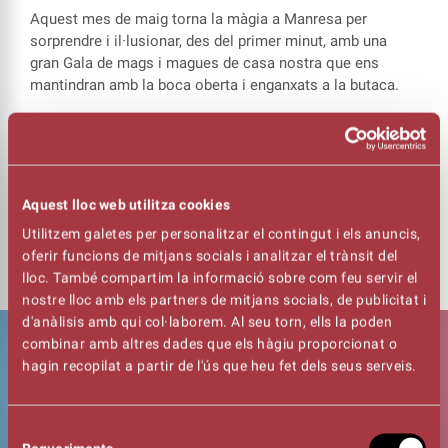
Aquest mes de maig torna la màgia a Manresa per
sorprendre i il·lusionar, des del primer minut, amb una
gran Gala de mags i magues de casa nostra que ens
mantindran amb la boca oberta i enganxats a la butaca.
Deixeu-vos portar cap al món del misteri i la fantasia de la
mà dels mags i magues de l’Associació Màgia Central
Catalunya.
Aquest lloc web utilitza cookies
Un espectacle per a tots els públics, pensat per gaudir en
Utilitzem galetes per personalitzar el contingut i els anuncis,
família que no us deixarà indiferents!
oferir funcions de mitjans socials i analitzar el trànsit del
lloc. També compartim la informació sobre com feu servir el
nostre lloc amb els partners de mitjans socials, de publicitat i
d'anàlisis amb qui col·laborem. Al seu torn, ells la poden
combinar amb altres dades que els hàgiu proporcionat o
hagin recopilat a partir de l'ús que heu fet dels seus serveis.
Selecció