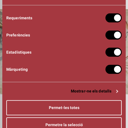
Selecció
Requeriments
de
consentiment
Preferències
Estadístiques
Màrqueting
Mostrar-ne els detalls
DURADA
Permet-les totes
01:30h
INTÈRPRETS
Alumnat del Conservatori Municipal de Música de
Permetre la selecció
Manresa