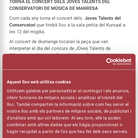
TORNA EL CONCERT DELS JOVES TALENTS DEL
CONSERVATORI DE MÚSICA DE MANRESA
Com cada any torna el concert dels
Joves Talents del
Conservatori
que tindrà lloc a la sala petita del Kursaal a
les 12 del migdia.
Al concert de diumenge tocaran la peça que van
interpretar el dia del concurs de JOves Talents de
COnservatori i consta d’una dotzena d’intervencions, la
majoria amb instrument solista acompanyat amb piano.
L’alumnat que actuarà diumenge al Kursaal són:
Alba Coll
(violoncel), Quim Oliva (tuba), Marc Sebastian (piano),
Aquest lloc web utilitza cookies
Gal·la Torra (violí), Laia Torrens (oboè), Núria Castaño i
Utilitzem galetes per personalitzar el contingut i els anuncis,
Queralt Sala (soprano), Joan Boixadera (piano), Nouran
oferir funcions de mitjans socials i analitzar el trànsit del
Zahang (violí), Magda Camprubí (clarinet), Òscar Casado
lloc. També compartim la informació sobre com feu servir el
(violí), Joel Díaz (clave), Jofre Noguera (bateria), Teo
nostre lloc amb els partners de mitjans socials, de publicitat i
Gallego (piano), Isern Turcó (baix)
. Benjamí Santacana,
d'anàlisis amb qui col·laborem. Al seu torn, ells la poden
Jordi Humet, Pep Pérez i Lluïsa Vinyes faran
combinar amb altres dades que els hàgiu proporcionat o
l’acompanyament de piano.
hagin recopilat a partir de l'ús que heu fet dels seus serveis.