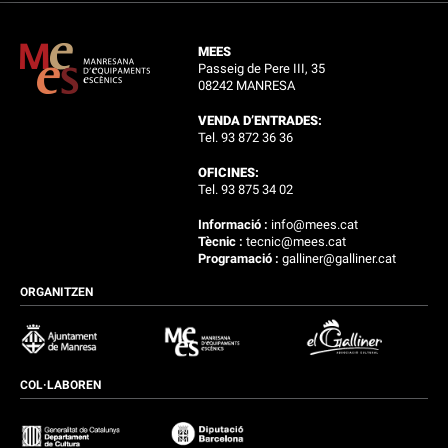
MEES
Passeig de Pere III, 35
08242 MANRESA
VENDA D’ENTRADES:
Tel. 93 872 36 36
OFICINES:
Tel. 93 875 34 02
Informació :
info@mees.cat
Tècnic :
tecnic@mees.cat
Programació :
galliner@galliner.cat
ORGANITZEN
COL·LABOREN