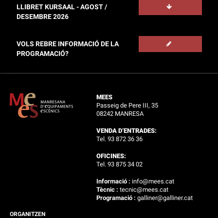
LLIBRET KURSAAL - AGOST /
DESEMBRE 2026
VOLS REBRE INFORMACIÓ DE LA
PROGRAMACIÓ?
MEES
Passeig de Pere III, 35
08242 MANRESA
VENDA D’ENTRADES:
Tel. 93 872 36 36
OFICINES:
Tel. 93 875 34 02
Informació :
info@mees.cat
Tècnic :
tecnic@mees.cat
Programació :
galliner@galliner.cat
ORGANITZEN