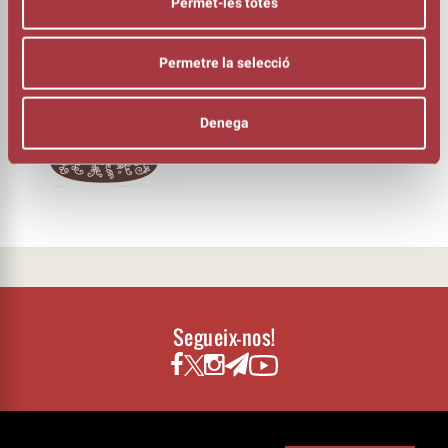
Permet-les totes
Manu Sabaté
ACORDIÓ, BOMBO I PLATS
Blai Casals
Permetre la selecció
FLABIOL I PERCUSSIONS
Pau Benítez
ORGANITZA
Denega
Segueix-nos!