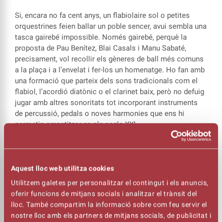
Si, encara no fa cent anys, un flabiolaire sol o petites
orquestrines feien ballar un poble sencer, avui sembla una
tasca gairebé impossible. Només gairebé, perquè la
proposta de Pau Benítez, Blai Casals i Manu Sabaté,
precisament, vol recollir els gèneres de ball més comuns
a la plaça i a l’envelat i fer-los un homenatge. Ho fan amb
una formació que parteix dels sons tradicionals com el
flabiol, l’acordió diatònic o el clarinet baix, però no defuig
jugar amb altres sonoritats tot incorporant instruments
de percussió, pedals o noves harmonies que ens hi
permetin empatitzar en ple segle XXl.
Així doncs, els pasdobles, balls plans, boleros o rumbes
prenen de nou el protagonisme amb un so cuidat i cru, i a
la vegada permetent sentir l’essència del que ballaven els
Aquest lloc web utilitza cookies
nostres avis.
Utilitzem galetes per personalitzar el contingut i els anuncis,
oferir funcions de mitjans socials i analitzar el trànsit del
*En aquest concert la sala es disposarà en un format que
lloc. També compartim la informació sobre com feu servir el
farà compatible
escoltar el concert amb comoditat i
nostre lloc amb els partners de mitjans socials, de publicitat i
disposar d’un espai per als balladors.