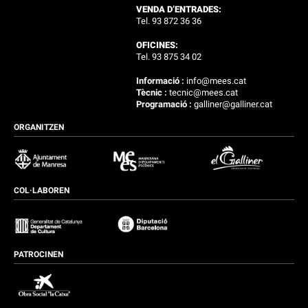
VENDA D’ENTRADES:
Tel. 93 872 36 36
OFICINES:
Tel. 93 875 34 02
Informació :
info@mees.cat
Tècnic :
tecnic@mees.cat
Programació :
galliner@galliner.cat
ORGANITZEN
COL·LABOREN
PATROCINEN