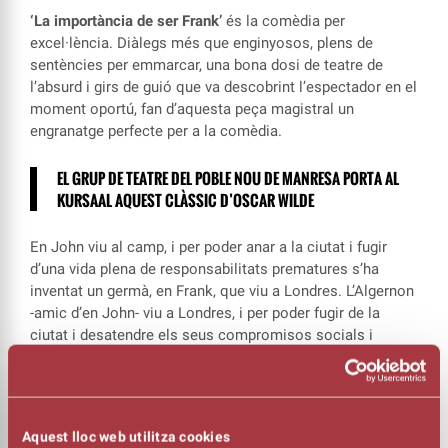
‘La importància de ser Frank’
és la comèdia per
excel·lència. Diàlegs més que enginyosos, plens de
sentències per emmarcar, una bona dosi de teatre de
l’absurd i girs de guió que va descobrint l’espectador en el
moment oportú, fan d’aquesta peça magistral un
engranatge perfecte per a la comèdia.
EL GRUP DE TEATRE DEL POBLE NOU DE MANRESA PORTA AL
KURSAAL AQUEST CLÀSSIC D’OSCAR WILDE
En John viu al camp, i per poder anar a la ciutat i fugir
d’una vida plena de responsabilitats prematures s’ha
inventat un germà, en Frank, que viu a Londres. L’Algernon
-amic d’en John- viu a Londres, i per poder fugir de la
ciutat i desatendre els seus compromisos socials i
familiars s’ha inventat un amic que viu al camp, i que està
molt delicat de salut.
Al Kursaal, podrem veure aquesta comèdia d’Oscar Wilde
Aquest lloc web utilitza cookies
interpretada pel Grup Escènic Nostra Llar del Poble Nou.