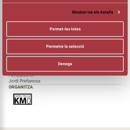
Jordi Gener
INTÈRPRETS
Mostrar-ne els detalls
Carles Roch
Oriol Miras
Clara Badia
Permet-les totes
Anna Fabrés
Teti Canal
Fina Tàpias
Permetre la selecció
Joan Domènech
Ferran Junyent
Denega
COORDINACIÓ
Jaume Puig
FOTOGRAFIA
Jordi Preñanosa
ORGANITZA