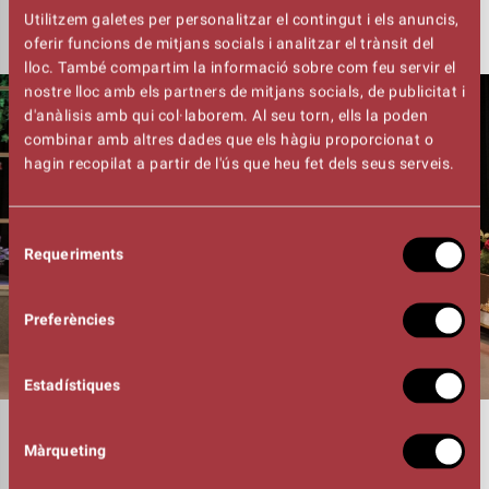
Utilitzem galetes per personalitzar el contingut i els anuncis,
oferir funcions de mitjans socials i analitzar el trànsit del
lloc. També compartim la informació sobre com feu servir el
nostre lloc amb els partners de mitjans socials, de publicitat i
d'anàlisis amb qui col·laborem. Al seu torn, ells la poden
combinar amb altres dades que els hàgiu proporcionat o
hagin recopilat a partir de l'ús que heu fet dels seus serveis.
Selecció
Requeriments
de
consentiment
Preferències
Estadístiques
DURADA
Màrqueting
01:25h
DIRECCIÓ