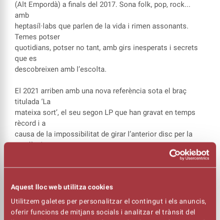
(Alt Empordà) a finals del 2017. Sona folk, pop, rock...
amb
heptasíl·labs que parlen de la vida i rimen assonants.
Temes potser
quotidians, potser no tant, amb girs inesperats i secrets
que es
descobreixen amb l’escolta.
El 2021 arriben amb una nova referència sota el braç
titulada ‘La
mateixa sort’, el seu segon LP que han gravat en temps
rècord i a
causa de la impossibilitat de girar l’anterior disc per la
pandèmia.
Aquest treball és la consolidació del so del grup en
l’escena catalana i és que en època de bits i autotunes
La
Ludwig Band
és com una banda com les d’abans.
Aquest lloc web utilitza cookies
Utilitzem galetes per personalitzar el contingut i els anuncis,
FOLK, POP, ROCK... UNA MICA DE TOT ENS OFERIRÀ
oferir funcions de mitjans socials i analitzar el trànsit del