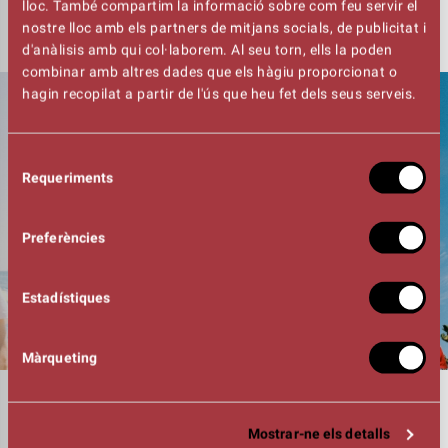
AQUEST GRUP D’ESPOLLA
lloc. També compartim la informació sobre com feu servir el
nostre lloc amb els partners de mitjans socials, de publicitat i
d'anàlisis amb qui col·laborem. Al seu torn, ells la poden
combinar amb altres dades que els hàgiu proporcionat o
hagin recopilat a partir de l'ús que heu fet dels seus serveis.
Selecció
Requeriments
de
consentiment
Preferències
Estadístiques
Màrqueting
DURADA
01:20h
Mostrar-ne els detalls
FOTOGRAFIA