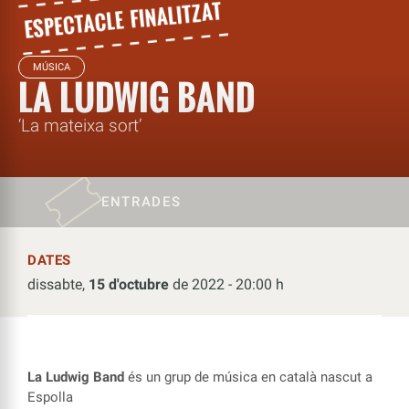
MÚSICA
LA LUDWIG BAND
‘La mateixa sort’
ENTRADES
DATES
dissabte,
15 d'octubre
de 2022 - 20:00 h
La Ludwig Band
és un grup de música en català nascut a
Espolla