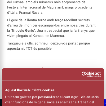
del Kursaal amb els números més sorprenents del
Festival Internacional de Màgia amb mags procedents
d’Itàlia, Françai Rússia.
El geni de la llàntia torna amb força recollint secrets
d’arreu del món per escampar-los entre nosaltres durant
la
‘Nit dels Genis’.
Una nit especial que ja fa 8 anys que
vivim plegats al Kursaal de Manresa.
Tanqueu els ulls, somrieu i deixeu-vos portar, perquè
aquesta nit TOT és possible!
GAUDIREM DE LA MÀGIA QUE ENS PORTARAN
MAGS D’ARREU D’EUROPA. PREPAREU-VOS PER
SOMIAR!
Aquest lloc web utilitza cookies
Utilitzem galetes per personalitzar el contingut i els anuncis,
oferir funcions de mitjans socials i analitzar el trànsit del