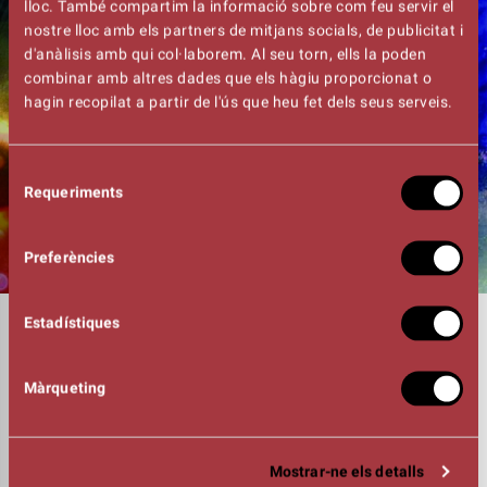
lloc. També compartim la informació sobre com feu servir el
nostre lloc amb els partners de mitjans socials, de publicitat i
d'anàlisis amb qui col·laborem. Al seu torn, ells la poden
combinar amb altres dades que els hàgiu proporcionat o
hagin recopilat a partir de l'ús que heu fet dels seus serveis.
Selecció
Requeriments
de
consentiment
Preferències
Estadístiques
DURADA
01:10h
IINTÈRPRETS
Francesco Della Bona i Maddalena Ricciardi (Escola
Màrqueting
italiana)
Roman Burenkov, Maxim Gladstain
i Ilya Ilyin (Escola
Mostrar-ne els detalls
russa)