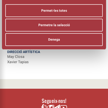
Felix Guyonnet i Willow Domansky
de (Escola francesa)
Gonzalo Albiñana
Permet-les totes
Pau Borrell
Martí Cordero
Permetre la selecció
Laia Baulenas
Javier Coronet
Adrian Soler
Denega
Gaston Florin
Joan Carles Gil
DIRECCIÓ ARTÍSTICA
May Closa
Xavier Tapias
Segueix-nos!