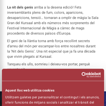
La nit dels genis
arriba a la desena edició! Fets
inversemblants plens de fum, colors, aparicions,
desaparicions, tensió… tornaran a omplir de màgia la Sala
Gran del Kursaal amb els números més sorprenents del
Festival Internacional de Màgia a càrrec de mags
procedents de diversos països d’Europa.
El geni de la llàntia torna amb força recollint secrets
d’arreu del món per escampar-los entre nosaltres durant
la ‘Nit dels Genis’. Una nit especial que ja fa una dècada
que vivim plegats al Kursaal.
Tanqueu els ulls, somrieu i deixeu-vos portar, perquè
aquesta nit
-més que mai- TOT és possible!
Aquest lloc web utilitza cookies
Utilitzem galetes per personalitzar el contingut i els anuncis,
oferir funcions de mitjans socials i analitzar el trànsit del