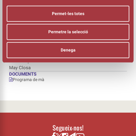
Dario Adiletta- Itàlia
Andrea Baioni - Itàlia
Permet-les totes
Adrian Soler - EUA
Zlatko Brlic - Eslovènia
Kenris Murat – Turquia
Permetre la selecció
André Melao – Portugal
Peio Ribas - Euskadi
Ramó & Alegria – Catalunya
Denega
DIRECCIÓ ARTÍSTICA
Xavier Tapias
May Closa
DOCUMENTS
Programa de mà
Segueix-nos!