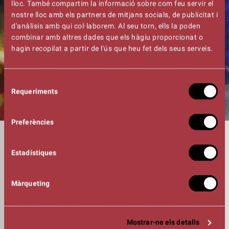
lloc. També compartim la informació sobre com feu servir el
nostre lloc amb els partners de mitjans socials, de publicitat i
d'anàlisis amb qui col·laborem. Al seu torn, ells la poden
combinar amb altres dades que els hàgiu proporcionat o
hagin recopilat a partir de l'ús que heu fet dels seus serveis.
Selecció
Requeriments
de
consentiment
Preferències
DURADA
01:30h
Estadístiques
INTÈRPRETS
Joan Carles Gil – Catalunya
Vadim Savenkov -Moscou
Màrqueting
Dmitry Chirikov - Moscou
Artem Shchukin -Moscou
Vadim & Elena Gordeyevy - St
Petersburg
Mostrar-ne els detalls