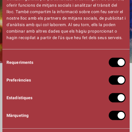
oferir funcions de mitjans socials i analitzar el trànsit del
lloc. També compartim la informació sobre com feu servir el
nostre lloc amb els partners de mitjans socials, de publicitat i
d'anàlisis amb qui col·laborem. Al seu torn, ells la poden
combinar amb altres dades que els hàgiu proporcionat o
hagin recopilat a partir de l'ús que heu fet dels seus serveis.
Selecció
Requeriments
de
consentiment
DURADA
01:30h
Preferències
INTÈRPRETS
Pau Borrell – Catalunya
Mag Ramó – Catalunya
Estadístiques
Laia Baulenas – Catalunya
Christian Cooker – Catalunya
Ernesto Fontalba & Andrea – Espanya
Màrqueting
Adrian Soler – Argentina
Andrea Baioni – Itàlia