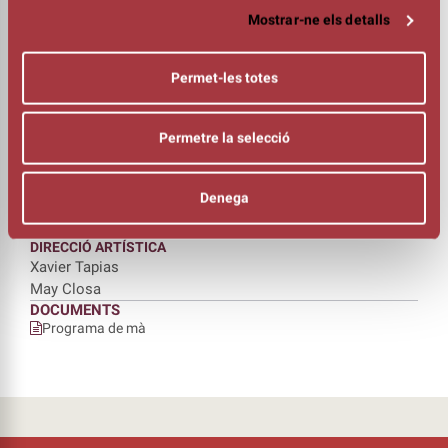
Andrei Ignat – Itàlia
Mostrar-ne els detalls
Dario Adiletta & Mirela – Itàlia
Eberhard Riese – Alemanya
Nikolai Striebel – Alemanya
Permet-les totes
Maurice Grange – Alemanya
Vadim Gordeev & Elena Goordeev – Rússia
Permetre la selecció
Maxim Gladstain – Rússia
Kenris Murat & Aurelia Komur – Turquia
Serge Carpenter – Bèlgica
Denega
Yannis Why – França
Thomas – França
DIRECCIÓ ARTÍSTICA
Xavier Tapias
May Closa
DOCUMENTS
Programa de mà