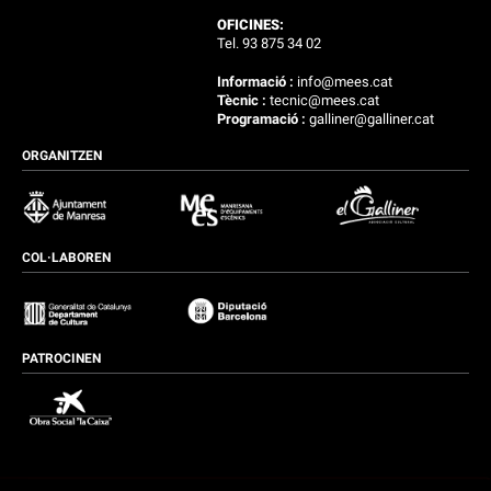
OFICINES:
Tel. 93 875 34 02
Informació :
info@mees.cat
Tècnic :
tecnic@mees.cat
Programació :
galliner@galliner.cat
ORGANITZEN
COL·LABOREN
PATROCINEN