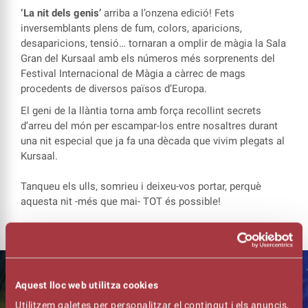
‘La nit dels genis’
arriba a l’onzena edició! Fets
inversemblants plens de fum, colors, aparicions,
desaparicions, tensió… tornaran a omplir de màgia la Sala
Gran del Kursaal amb els números més sorprenents del
Festival Internacional de Màgia a càrrec de mags
procedents de diversos països d’Europa.
El geni de la llàntia torna amb força recollint secrets
d’arreu del món per escampar-los entre nosaltres durant
una nit especial que ja fa una dècada que vivim plegats al
Kursaal.
Tanqueu els ulls, somrieu i deixeu-vos portar, perquè
aquesta nit -més que mai- TOT és possible!
Aquest lloc web utilitza cookies
Utilitzem galetes per personalitzar el contingut i els anuncis,