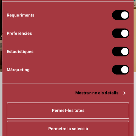
Selecció
Requeriments
de
consentiment
Preferències
Estadístiques
Màrqueting
DURADA
01:15h
DIRECCIÓ
Mostrar-ne els detalls
Muguet Franc
INTÈRPRETS
Permet-les totes
Jordi Andújar
Lloll Bertran
Núria Cuyàs
Permetre la selecció
FOTOGRAFIA