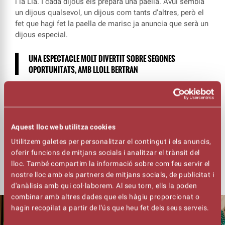
i la Lia. I cada dijous els prepara una paella. Avui sembla
un dijous qualsevol, un dijous com tants d’altres, però el
fet que hagi fet la paella de marisc ja anuncia que serà un
dijous especial.
UNA ESPECTACLE MOLT DIVERTIT SOBRE SEGONES
OPORTUNITATS, AMB LLOLL BERTRAN
Ella els vol comunicar alguna cosa molt important, un fet
que li ha canviat la vida. Ells sospiten que en passa una
de grossa i potser treuen conclusions precipitadament.
Aquest lloc web utilitza cookies
‘La paella dels dijous’
és una comèdia encapçalada per
Utilitzem galetes per personalitzar el contingut i els anuncis,
Lloll Bertran sobre l’amor en la maduresa i les segones
oferir funcions de mitjans socials i analitzar el trànsit del
oportunitats per tancar la programació del Toc de Teatre.
lloc. També compartim la informació sobre com feu servir el
nostre lloc amb els partners de mitjans socials, de publicitat i
d'anàlisis amb qui col·laborem. Al seu torn, ells la poden
combinar amb altres dades que els hàgiu proporcionat o
hagin recopilat a partir de l'ús que heu fet dels seus serveis.