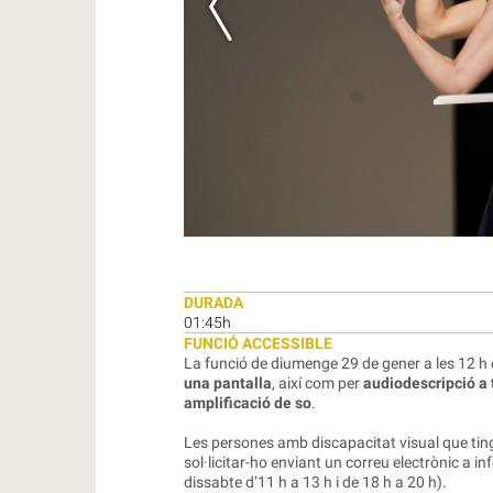
DURADA
01:45h
FUNCIÓ ACCESSIBLE
La funció de diumenge 29 de gener a les 12 h 
una pantalla
, així com per
audiodescripció a 
amplificació de so
.
Les persones amb discapacitat visual que tingu
sol·licitar-ho enviant un correu electrònic a
in
dissabte d’11 h a 13 h i de 18 h a 20 h).