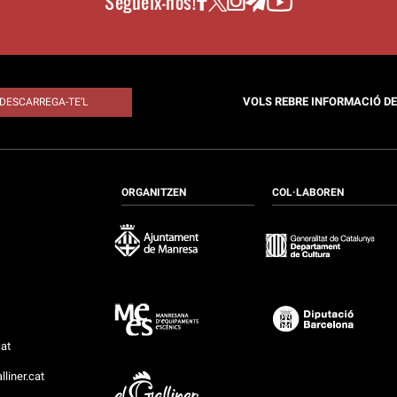
Segueix-nos!
VOLS REBRE INFORMACIÓ D
DESCARREGA-TE’L
ORGANITZEN
COL·LABOREN
at
t
lliner.cat