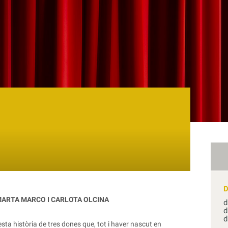
MARTA MARCO I CARLOTA OLCINA
d
d
d
a història de tres dones que, tot i haver nascut en