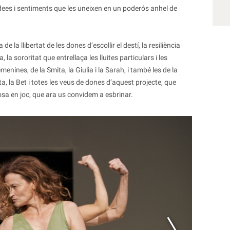
dees i sentiments que les uneixen en un poderós anhel de
de la llibertat de les dones d’escollir el destí, la resiliència
la sororitat que entrellaça les lluites particulars i les
ines, de la Smita, la Giulia i la Sarah, i també les de la
lota, la Bet i totes les veus de dones d’aquest projecte, que
sa en joc, que ara us convidem a esbrinar.