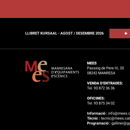
LLIBRET KURSAAL - AGOST / DESEMBRE 2026
MEES
Passeig de Pere III, 35
08242 MANRESA
VENDA D’ENTRADES:
Tel. 93 872 36 36
OFICINES:
Tel. 93 875 34 02
Informació :
info@mees.c
Tècnic :
tecnic@mees.ca
Programació :
galliner@ga