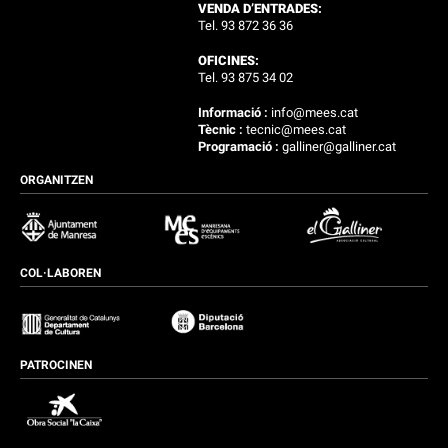
VENDA D’ENTRADES:
Tel. 93 872 36 36
OFICINES:
Tel. 93 875 34 02
Informació :
info@mees.cat
Tècnic :
tecnic@mees.cat
Programació :
galliner@galliner.cat
ORGANITZEN
COL·LABOREN
PATROCINEN