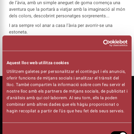
de l’àvia, amb un simple aneguet de goma comença una
aventura que la portarà a viatjar amb la imaginació al món
dels colors, descobrint personatges sorprenents...
I ara sempre vol anar a casa l’àvia per avorrir-se una
estoneta.
Aquest espectacle pretén motivar la creativitat dels nens
i les nenes així com reflexionar sobre la gestió del temps
i la quantitat de joguines i regals que tenen a casa.
Aquest lloc web utilitza cookies
Utilitzem galetes per personalitzar el contingut i els anuncis,
oferir funcions de mitjans socials i analitzar el trànsit del
lloc. També compartim la informació sobre com feu servir el
nostre lloc amb els partners de mitjans socials, de publicitat i
d'anàlisis amb qui col·laborem. Al seu torn, ells la poden
combinar amb altres dades que els hàgiu proporcionat o
hagin recopilat a partir de l'ús que heu fet dels seus serveis.
Selecció