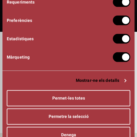
Requeriments
de
consentiment
Preferències
Estadístiques
DURADA
00:50h
ACTORS-MANIPULADORS:
Màrqueting
Núria Benedicto
Olga Jiménez
Albert Albà
DIRECCIÓ:
Mostrar-ne els detalls
Guillem Albà
ORGANITZA
Permet-les totes
Permetre la selecció
Denega