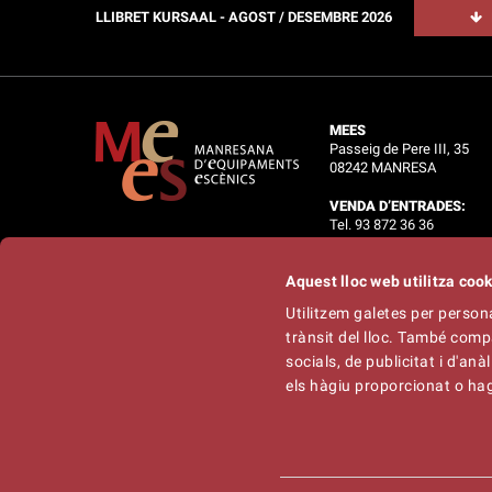
LLIBRET KURSAAL - AGOST / DESEMBRE 2026
MEES
Passeig de Pere III, 35
08242 MANRESA
VENDA D’ENTRADES:
Tel. 93 872 36 36
OFICINES:
Aquest lloc web utilitza coo
Tel. 93 875 34 02
Utilitzem galetes per personal
Informació :
info@mees.c
trànsit del lloc. També comp
Tècnic :
tecnic@mees.ca
Programació :
galliner@ga
socials, de publicitat i d'an
els hàgiu proporcionat o hagi