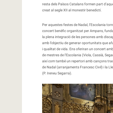
resta dels Països Catalans formen part d’aqu
creat al segle XII al monestir benedictí.
Per aquestes festes de Nadal, l’Escolania tor
concert benèfic organitzat per Ampans, funda
la plena integració de les persones amb discap
amb l’objectiu de generar oportunitats que a
i qualitat de vida. Ens oferiran un concert am
de mestres de l’Escolania (Viola, Cassià, Sega
així com també un repertori amb cançons tra
de Nadal (arranjaments Francesc Civil) i la Ll
(P. Ireneu Segarra).