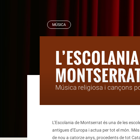
RBLS
MÚSICA
L’ESCOLANIA
MONTSERRA
Música religiosa i cançons p
L’Escolania de Montserrat és una de les esco
antigues d’Europa i actua per tot el món. Més
de nou a catorze anys, procedents de tot Cata