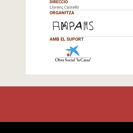
DIRECCIÓ
Llorenç Castelló
ORGANITZA
AMB EL SUPORT