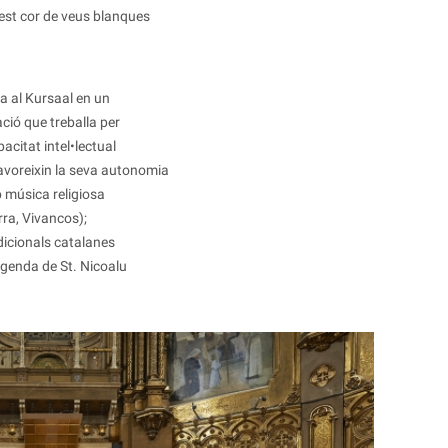
est cor de veus blanques
na al Kursaal en un
ció que treballa per
acitat intel•lectual
favoreixin la seva autonomia
b música religiosa
rra, Vivancos);
dicionals catalanes
egenda de St. Nicoalu