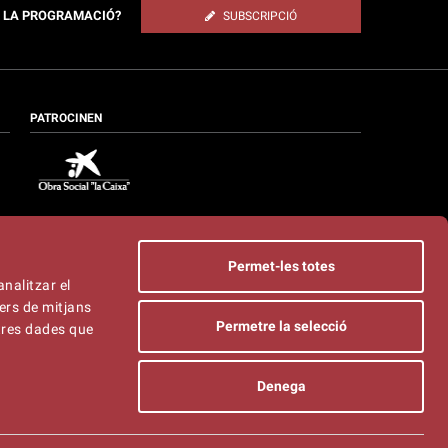
E LA PROGRAMACIÓ?
SUBSCRIPCIÓ
PATROCINEN
Permet-les totes
analitzar el
ers de mitjans
Permetre la selecció
ltres dades que
Denega