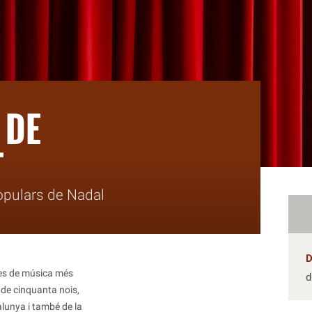
 DE
T
opulars de Nadal
les de música més
d
 de cinquanta nois,
lunya i també de la