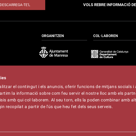
VOLS REBRE INFORMACIÓ D
DESCARREGA-TE’L
ORGANITZEN
COL·LABOREN
kies
itzar el contingut i els anuncis, oferir funcions de mitjans socials i 
at
artim la informació sobre com feu servir el nostre lloc amb els partn
t
lliner.cat
àlisis amb qui col·laborem. Al seu torn, ells la poden combinar amb a
n recopilat a partir de l'ús que heu fet dels seus serveis.