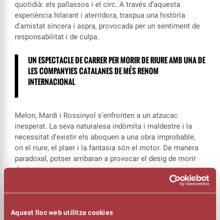
quotidià: els pallassos i el circ. A través d’aquesta
experiència hilarant i aterridora, traspua una història
d’amistat sincera i aspra, provocada per un sentiment de
responsabilitat i de culpa.
UN ESPECTACLE DE CARRER PER MORIR DE RIURE AMB UNA DE
LES COMPANYIES CATALANES DE MÉS RENOM
INTERNACIONAL
Melon, Mardi i Rossinyol s’enfronten a un atzucac
inesperat. La seva naturalesa indòmita i maldestre i la
necessitat d’existir els aboquen a una obra improbable,
on el riure, el plaer i la fantasia són el motor. De manera
paradoxal, potser arribaran a provocar el desig de morir
de riure.
Los Galindos
és una companyia que neix al 1991 fruit
d’una sinergia de recerca inquieta i energia jove en la
creació col·lectiva. Inspirats per la poètica i l’imaginari
Aquest lloc web utilitza cookies
fantàstic del Circ, la companyia ha desenvolupat un