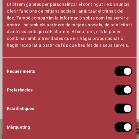
Utilitzem galetes per personalitzar el contingut i els anuncis,
projecte artístic amb segell propi. Implicats en àmbits
oferir funcions de mitjans socials i analitzar el trànsit del
formatius i de divulgació, han projectat la seva activitat
lloc. També compartim la informació sobre com feu servir el
internacionalment amb quinze espectacles de creació.
nostre lloc amb els partners de mitjans socials, de publicitat i
La companyia va rebre el Premi Nacional de Cultura 2016
d'anàlisis amb qui col·laborem. Al seu torn, ells la poden
a la trajectòria; l’espectacle va ser Premio del Público
combinar amb altres dades que els hàgiu proporcionat o
TAC, Premi Especial del Jurat Zirkólica, Premi Teatre
hagin recopilat a partir de l'ús que heu fet dels seus serveis.
Barcelona a millor espectacle de circ i clown, i Premi de
la Crítica 2021 a millor espectacle de circ.
Selecció
Requeriments
de
Espectacle recomanat a partir de 12 anys
consentiment
Preferències
Punt de trobada de l'espectacle - Baixada de la Seu de
Manresa (davant dels antics jutjats de Manresa)
Estadístiques
Màrqueting