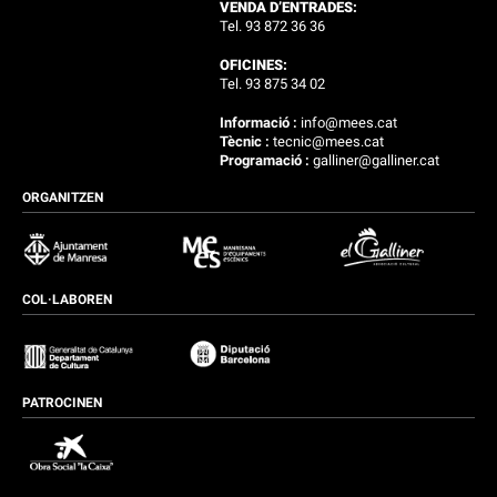
VENDA D’ENTRADES:
Tel. 93 872 36 36
OFICINES:
Tel. 93 875 34 02
Informació :
info@mees.cat
Tècnic :
tecnic@mees.cat
Programació :
galliner@galliner.cat
ORGANITZEN
COL·LABOREN
PATROCINEN