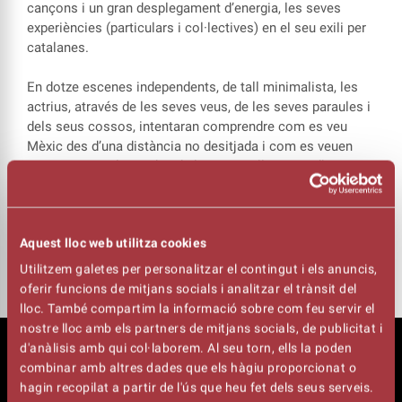
cançons i un gran desplegament d’energia, les seves
experiències (particulars i col·lectives) en el seu exili per
catalanes.
En dotze escenes independents, de tall minimalista, les
actrius, através de les seves veus, de les seves paraules i
dels seus cossos, intentaran comprendre com es veu
Mèxic des d’una distància no desitjada i com es veuen
Espanya i Catalunya des de la propera llunyania d’un
desterrament agredolç.
Aires, aromes, sorolls i espècies profundament
mexicanes barrejades amb la brisa suau, humida,
Aquest lloc web utilitza cookies
enganxosa i traïdora de la Mediterrània.
Utilitzem galetes per personalitzar el contingut i els anuncis,
oferir funcions de mitjans socials i analitzar el trànsit del
lloc. També compartim la informació sobre com feu servir el
nostre lloc amb els partners de mitjans socials, de publicitat i
d'anàlisis amb qui col·laborem. Al seu torn, ells la poden
combinar amb altres dades que els hàgiu proporcionat o
hagin recopilat a partir de l'ús que heu fet dels seus serveis.