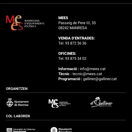
MEES
Passeig de Pere III, 35
08242 MANRESA
VENDA D’ENTRADES:
Tel. 93 872 36 36
OFICINES:
Tel. 93 875 34 02
Informació :
info@mees.cat
Tècnic :
tecnic@mees.cat
Programació :
galliner@galliner.cat
ORGANITZEN
COL·LABOREN