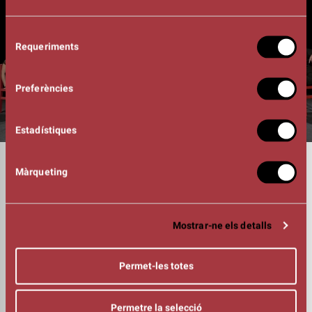
Selecció
Requeriments
de
consentiment
Preferències
Estadístiques
DURADA
Màrqueting
01:45h
INTÈRPRETS
Merlene Avendaño
Lupe Cano
Mostrar-ne els detalls
Esmeralda Elizalde
Ariadna Ferreira
Mónica Mar
Permet-les totes
Thania Paulinni
Marisol Salcedo
Permetre la selecció
Nadia Zúñiga