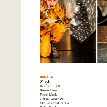
DURADA
01:30h
INTÈRPRETS
Bruno Alves
Frank Mark
Gorka González
Miguel Ángel Pareja