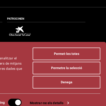
PATROCINEN
Permet-les totes
analitzar el
ers de mitjans
Permetre la selecció
ltres dades que
Denega
ica de privacitat
|
Contacte
ing
Mostrar-ne els detalls