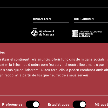
ORGANITZEN
COL·LABOREN
kies
itzar el contingut i els anuncis, oferir funcions de mitjans socials i 
at
artim la informació sobre com feu servir el nostre lloc amb els partn
t
lliner.cat
àlisis amb qui col·laborem. Al seu torn, ells la poden combinar amb a
n recopilat a partir de l'ús que heu fet dels seus serveis.
a municipal de l’Ajuntament de Manresa. Tots els drets reservats.
Avís legal
|
Polít
Preferències
Estadístiques
Màrquet