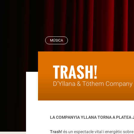
RBLS
MÚSICA
TRASH!
D’Yllana & Töthem Company
LA COMPANYIA YLLANA TORNA A PLATEA 
Trash!
és un espectacle vital i energètic sobre 