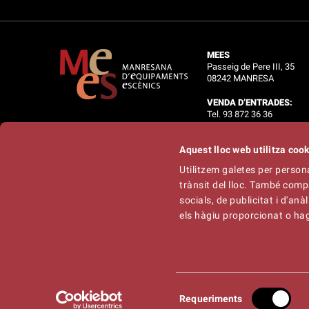
MEES
Passeig de Pere III, 35
08242 MANRESA
VENDA D’ENTRADES:
Tel. 93 872 36 36
OFICINES:
Aquest lloc web utilitza coo
Tel. 93 875 34 02
Utilitzem galetes per personal
Informació :
info@mees.c
trànsit del lloc. També comp
Tècnic :
tecnic@mees.ca
Programació :
galliner@ga
socials, de publicitat i d'an
els hàgiu proporcionat o hagi
Selecció
© Manresana d’Equipaments Escènics S.L. - Empres
Requeriments
de