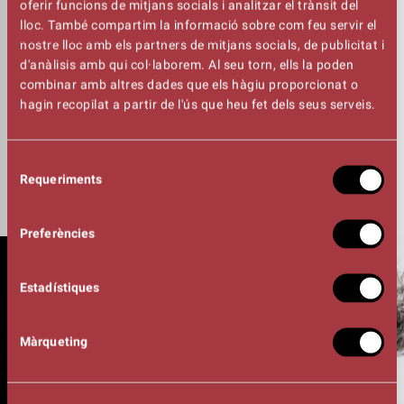
teatre, les arts, la tolerància, la llibertat, la república i la
oferir funcions de mitjans socials i analitzar el trànsit del
igualtat. Els espectadors hi trobaran un
lloc. També compartim la informació sobre com feu servir el
coneixement precís, no tan sols de les dues
nostre lloc amb els partners de mitjans socials, de publicitat i
personalitats, sinó de les preocupacions socials i
d'anàlisis amb qui col·laborem. Al seu torn, ells la poden
intel·lectuals del Segle de les Llums, que malgrat els anys
combinar amb altres dades que els hàgiu proporcionat o
que ens en separen, estan ben poc allunyades de les
hagin recopilat a partir de l'ús que heu fet dels seus serveis.
nostres d’avui. - Josep Maria Flotats
UN COMBAT FILOSÒFIC INTERPRETAT PER JOSEP
Selecció
MARIA FLOTATS I PEP PLANAS
Requeriments
de
consentiment
Preferències
Estadístiques
Màrqueting