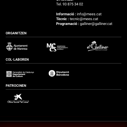
Tel. 93 875 34 02
Informació :
info@mees.cat
Tècnic :
tecnic@mees.cat
Programació :
galliner@galliner.cat
ORGANITZEN
COL·LABOREN
PATROCINEN