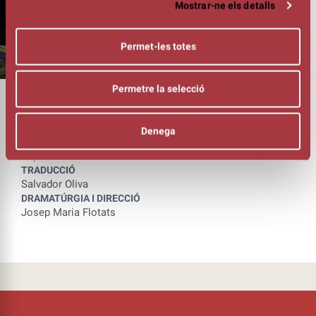
Mostrar-ne els detalls
Permet-les totes
Permetre la selecció
DURADA
01:30h
INTÈRPRETS
Denega
Josep Maria Flotats
Pep Planas
TRADUCCIÓ
Salvador Oliva
DRAMATÚRGIA I DIRECCIÓ
Josep Maria Flotats