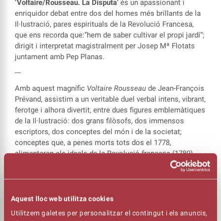
‘Voltaire/Rousseau. La Disputa’
és un apassionant i
enriquidor debat entre dos del homes més brillants de la
Il·lustració, pares espirituals de la Revolució Francesa,
que ens recorda que:”hem de saber cultivar el propi jardí”;
dirigit i interpretat magistralment per Josep Mª Flotats
juntament amb Pep Planas.
---
Amb aquest magnífic
Voltaire Rousseau
de Jean-François
Prévand, assistim a un veritable duel verbal intens, vibrant,
ferotge i alhora divertit, entre dues figures emblemàtiques
de la Il·lustració: dos grans filòsofs, dos immensos
escriptors, dos conceptes del món i de la societat;
conceptes que, a penes morts tots dos el 1778,
alimentaran els ideals de la Revolució francesa (1789).
Dues concepcions del món i de la societat molt
oposades; Prévand ens posa al davant de dues facultats:
la raó i l'emoció. Però tampoc s'atura aquí. L'obra, per tal
Aquest lloc web utilitza cookies
de no deixar a l'aire cap element essencial, ens parla de la
creença en Déu, l'educació, la propietat, la cultura, el
Utilitzem galetes per personalitzar el contingut i els anuncis,