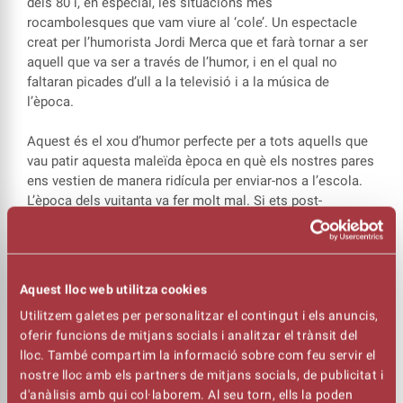
dels 80 i, en especial, les situacions més
rocambolesques que vam viure al ‘cole’. Un espectacle
creat per l’humorista Jordi Merca que et farà tornar a ser
aquell que va ser a través de l’humor, i en el qual no
faltaran picades d’ull a la televisió i a la música de
l’època.
Aquest és el xou d’humor perfecte per a tots aquells que
vau patir aquesta maleïda època en què els nostres pares
ens vestien de manera ridícula per enviar-nos a l’escola.
L’època dels vuitanta va fer molt mal. Si ets post-
Naranjito, però sobretot si ets pre-Cobi, sens dubte,
‘Yo
Sobreviví a la EGB’
és el teu xou.
Espectacle en castellà
Aquest lloc web utilitza cookies
Utilitzem galetes per personalitzar el contingut i els anuncis,
oferir funcions de mitjans socials i analitzar el trànsit del
** Aquest espectacle estava programat inicialment el
lloc. També compartim la informació sobre com feu servir el
divendres, 18 d'octubre, però a causa de la convocatòria
nostre lloc amb els partners de mitjans socials, de publicitat i
de vaga general, a la qual el Kursaal s'adhereix, el
d'anàlisis amb qui col·laborem. Al seu torn, ells la poden