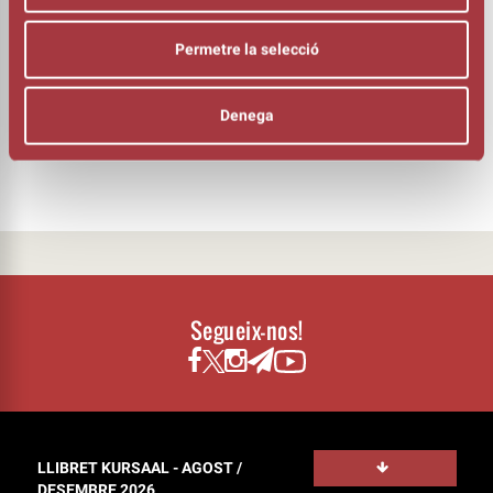
MÚSICS
Ivan Vilches
Permetre la selecció
Joan Tena
Denega
INTÈRPRET
Jordi Merca
Segueix-nos!
LLIBRET KURSAAL - AGOST /
DESEMBRE 2026