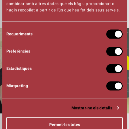
muntatge s'ha ajornat fins el divendres 25 d'octubre en els
combinar amb altres dades que els hàgiu proporcionat o
mateixos horaris.
hagin recopilat a partir de l'ús que heu fet dels seus serveis.
Selecció
Requeriments
de
consentiment
Preferències
Estadístiques
Màrqueting
Mostrar-ne els detalls
DURADA
Permet-les totes
01:20h