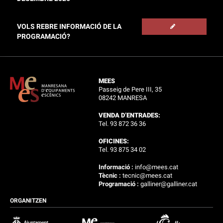
VOLS REBRE INFORMACIÓ DE LA
PROGRAMACIÓ?
MEES
Passeig de Pere III, 35
08242 MANRESA
VENDA D’ENTRADES:
Tel. 93 872 36 36
OFICINES:
Tel. 93 875 34 02
Informació :
info@mees.cat
Tècnic :
tecnic@mees.cat
Programació :
galliner@galliner.cat
ORGANITZEN