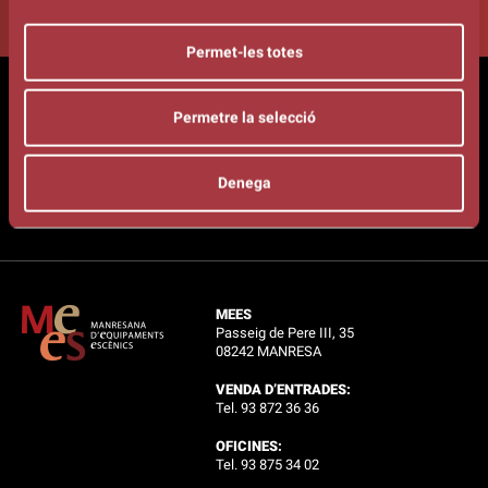
Permet-les totes
LLIBRET KURSAAL - AGOST /
Permetre la selecció
DESEMBRE 2026
Denega
VOLS REBRE INFORMACIÓ DE LA
PROGRAMACIÓ?
MEES
Passeig de Pere III, 35
08242 MANRESA
VENDA D’ENTRADES:
Tel. 93 872 36 36
OFICINES:
Tel. 93 875 34 02