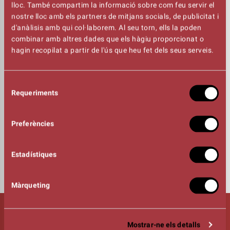
L'acte també va comptar amb la participació de Jordi Fosas
lloc. També compartim la informació sobre com feu servir el
(Director Artístic de la Fira Mediterrània).
nostre lloc amb els partners de mitjans socials, de publicitat i
d'anàlisis amb qui col·laborem. Al seu torn, ells la poden
combinar amb altres dades que els hàgiu proporcionat o
GUIÓ
hagin recopilat a partir de l'ús que heu fet dels seus serveis.
Rosa Clarena
Selecció
PRESENTADORS
Requeriments
de
Cristina Gonzàlez
consentiment
Jordi Gener
Preferències
INTÈRPRETS
Cesk Freixas
Estadístiques
Manel Camp
Magic Pol
Màrqueting
Segueix-nos!
Mostrar-ne els detalls