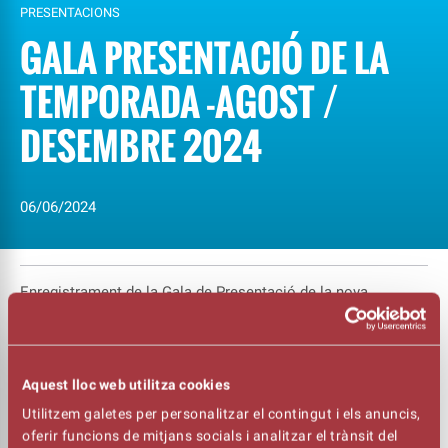
PRESENTACIONS
GALA PRESENTACIÓ DE LA
TEMPORADA -AGOST /
DESEMBRE 2024
06/06/2024
Enregistrament de la Gala de Presentació de la nova
temporada del Kursaal. Un acte amb actuacions de Cesk
Freixas, Manel Camp i Magic Pol. Un acte per descobrir tots
els detalls de la nova programació de tardor del Kursaal!
Aquest lloc web utilitza cookies
Acte celebrat el dijous, 6 de jun a la Sala Gran del KursaaL.
Utilitzem galetes per personalitzar el contingut i els anuncis,
oferir funcions de mitjans socials i analitzar el trànsit del