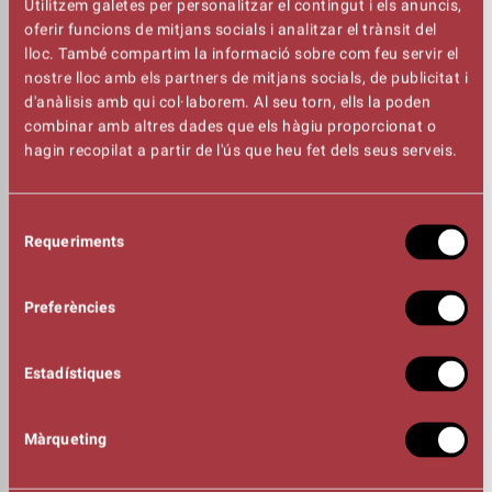
Utilitzem galetes per personalitzar el contingut i els anuncis,
Medierrània de Manresa.
oferir funcions de mitjans socials i analitzar el trànsit del
lloc. També compartim la informació sobre com feu servir el
nostre lloc amb els partners de mitjans socials, de publicitat i
Acte celebrat el dimecres, 4 de juny a la Sala Gran del
d'anàlisis amb qui col·laborem. Al seu torn, ells la poden
Kursaal, presentat per Cristina Gonzàlez i Jordi Gener.
combinar amb altres dades que els hàgiu proporcionat o
hagin recopilat a partir de l'ús que heu fet dels seus serveis.
GUIÓ
Rosa Clarena
Selecció
Requeriments
de
consentiment
PRESENTACIÓ
Cristina Gonzàlez
Preferències
Jordi Gener
INTÈRPRETS
Estadístiques
Xavier Ricarte
Magi Pol
Màrqueting
Marta Valero i Francisco Poyato