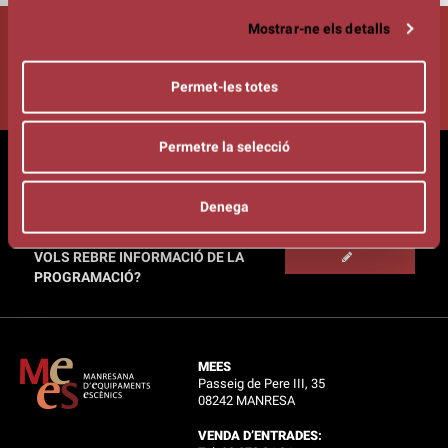
Mostrar-ne els detalls
Segueix-nos!
Permet-les totes
Permetre la selecció
LLIBRET KURSAAL - AGOST /
DESEMBRE 2026
Denega
VOLS REBRE INFORMACIÓ DE LA
PROGRAMACIÓ?
MEES
Passeig de Pere III, 35
08242 MANRESA
VENDA D’ENTRADES: