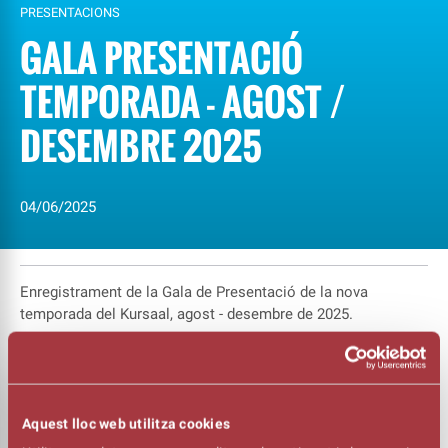
PRESENTACIONS
GALA PRESENTACIÓ
TEMPORADA - AGOST /
DESEMBRE 2025
04/06/2025
Enregistrament de la Gala de Presentació de la nova
temporada del Kursaal, agost - desembre de 2025.
Un acte amb actuacions del pianista Xavier Ricarte, el Magic
Pol i el duet format per la mezzosoparano Marta Valero i el
pianista Francisco Poyato.
Aquest lloc web utilitza cookies
També amb la participació de Jordi Fosas, director de la Fire