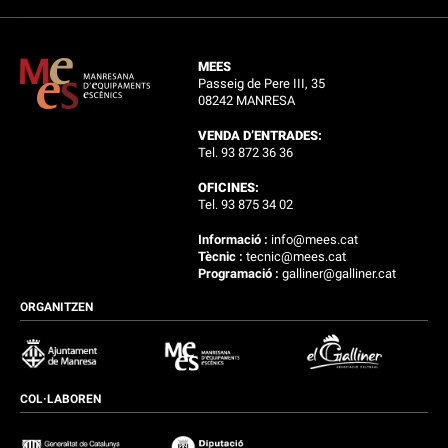
MEES
Passeig de Pere III, 35
08242 MANRESA
VENDA D’ENTRADES:
Tel. 93 872 36 36
OFICINES:
Tel. 93 875 34 02
Informació :
info@mees.cat
Tècnic :
tecnic@mees.cat
Programació :
galliner@galliner.cat
ORGANITZEN
COL·LABOREN