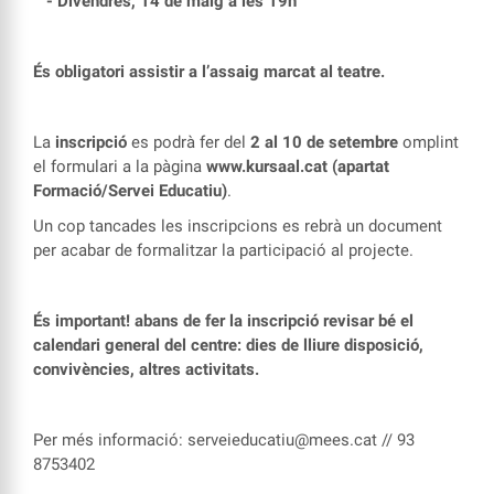
- Divendres, 14 de maig a les 19h
És obligatori assistir a l’assaig marcat al teatre.
La
inscripció
es podrà fer del
2 al 10 de setembre
omplint
el formulari a la pàgina
www.kursaal.cat (apartat
Formació/Servei Educatiu)
.
Un cop tancades les inscripcions es rebrà un document
per acabar de formalitzar la participació al projecte.
És important
!
abans de fer
la inscripció revisar bé el
calendari general del centre: dies de lliure disposició,
convivències, altres activitats.
Per més informació: serveieducatiu@mees.cat // 93
8753402