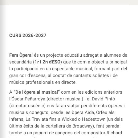
CURS 2026-2027
Fem Òpera!
és un projecte educatiu adreçat a alumnes de
secundària (
1r i 2n d'ESO
) que té com a objectiu principal
la participació en un espectacle musical, formant part del
gran cor d'escena, al costat de cantants solistes i de
músics professionals en directe.
A
“De l’òpera al musical”
com en les edicions anteriors
l’Óscar Peñarroya (director musical) i el David Pintó
(director escènic) ens faran viatjar per diferents òperes i
musicals coneguts: desde les òpera Aïda, Orfeu als
inferns, La Traviata fins a Wicked o Hadestown (un dels
últims èxits de la cartellera de Broadway), fent parada
també a un popurri de cançons del compositor Richard