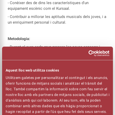
- Conèixer des de dins les característiques d'un
equipament escènic com el Kursaal.
- Contribuir a millorar les aptituds musicals dels joves, i a
un enriquiment personal i cultural.
Metodologia:
- Durant el curs cada grup prepara les seves cançons i
moviments escènics per separat, i després d'uns assajos
conjunts, el mes de maig es posa en escena l’espectacle
a la Sala Gran del Kursaal.
Aquest lloc web utilitza cookies
Utilitzem galetes per personalitzar el contingut i els anuncis,
- Formació pel professorat de música de les escoles de
oferir funcions de mitjans socials i analitzar el trànsit del
secundària on se'ls donen els materials i orientacions per
lloc. També compartim la informació sobre com feu servir el
treballar les cançons a l'aula amb el seu alumnat.
nostre lloc amb els partners de mitjans socials, de publicitat i
Aquesta formació serà el mes d’octubre (data a
d'anàlisis amb qui col·laborem. Al seu torn, ells la poden
concretar)
combinar amb altres dades que els hàgiu proporcionat o
hagin recopilat a partir de l'ús que heu fet dels seus serveis.