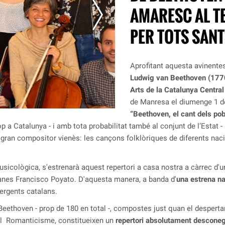
AMARESC AL T
PER TOTS SAN
Aprofitant aquesta avinente
Ludwig van Beethoven (17
Arts de la Catalunya Central
de Manresa el diumenge 1 d
“Beethoven, el cant dels pob
 a Catalunya - i amb tota probabilitat també al conjunt de l’Estat 
gran compositor vienès: les cançons folklòriques de diferents naci
sicològica, s'estrenarà aquest repertori a casa nostra a càrrec d'
esanes Francisco Poyato. D'aquesta manera, a banda d'
una
estrena na
mergents catalans.
eethoven - prop de 180 en total -, compostes just quan el despertar
el Romanticisme, constitueixen un
repertori absolutament descone