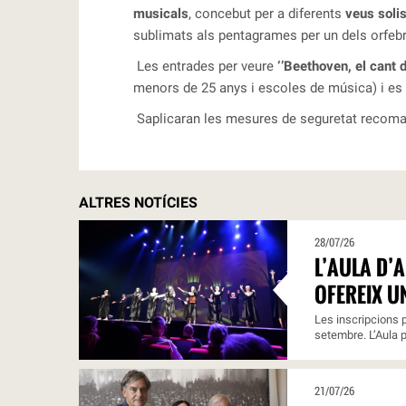
musicals
, concebut per a diferents
veus solis
sublimats als pentagrames per un dels orfebre
Les entrades per veure
‘’Beethoven, el cant 
menors de 25 anys i escoles de música) i es 
Saplicaran les mesures de seguretat recomana
ALTRES NOTÍCIES
28/07/26
L’AULA D’
OFEREIX U
Les inscripcions p
setembre. L’Aula p
21/07/26