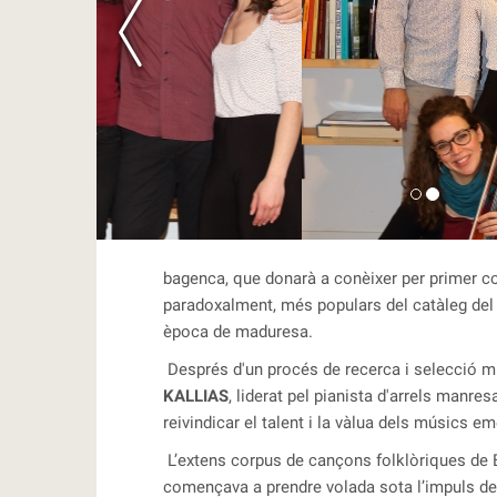
RBLS
bagenca, que donarà a conèixer per primer cop
paradoxalment, més populars del catàleg del 
època de maduresa.
Després d'un procés de recerca i selecció mu
KALLIAS
, liderat pel pianista d'arrels manr
reivindicar el talent i la vàlua dels músics e
L’extens corpus de cançons folklòriques de B
començava a prendre volada sota l’impuls d