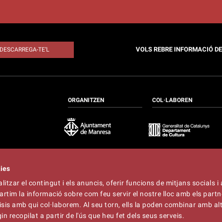
VOLS REBRE INFORMACIÓ D
DESCARREGA-TE’L
ORGANITZEN
COL·LABOREN
kies
itzar el contingut i els anuncis, oferir funcions de mitjans socials i 
at
artim la informació sobre com feu servir el nostre lloc amb els partn
t
lliner.cat
àlisis amb qui col·laborem. Al seu torn, ells la poden combinar amb a
n recopilat a partir de l'ús que heu fet dels seus serveis.