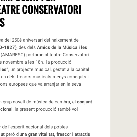
EATRE CONSERVATORI
TS
sa del 250è aniversari del naixement de
70-1827)
, des dels
Amics de la Música i les
(AMARESC) portaran al teatre Conservatori
e novembre a les 18h, la producció
les”
, un projecte musical, gestat a la capital
- un dels tresors musicals menys coneguts i,
ons europees que va arranjar en la seva
un grup novell de música de cambra, el
conjunt
cional
, la present producció també vol
 de l'esperit nacional dels pobles
gut
però d'una
gran vitalitat, frescor i atractiu