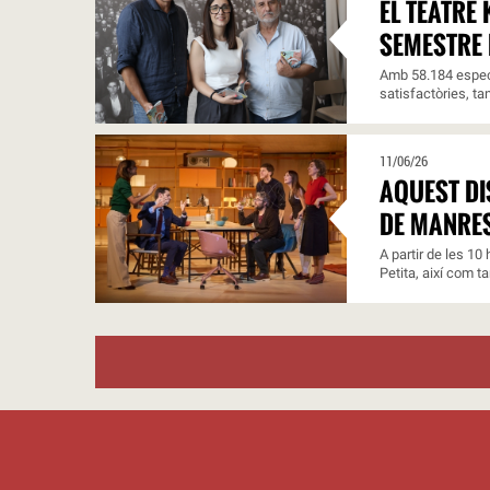
EL TEATRE
SEMESTRE 
Amb 58.184 espect
satisfactòries, ta
11/06/26
AQUEST DI
DE MANRE
A partir de les 10
Petita, així com t