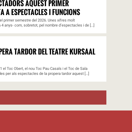
ECTADORS AQUEST PRIMER
A A ESPECTACLES I FUNCIONS
l primer semestre del 2026. Unes xifres molt
4 anys- com, sobretot, pel nombre d’espectacles i de [...]
OPERA TARDOR DEL TEATRE KURSAAL
11 el Toc Obert, el nou Toc Pau Casals i el Toc de Sala
s per als espectacles de la propera tardor aquest [...]