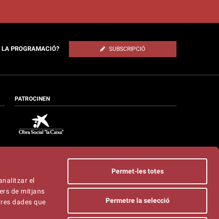
E LA PROGRAMACIÓ?
SUBSCRIPCIÓ
PATROCINEN
Permet-les totes
analitzar el
ers de mitjans
Permetre la selecció
ltres dades que