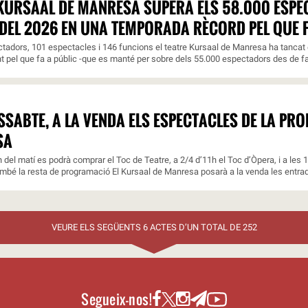
 KURSAAL DE MANRESA SUPERA ELS 58.000 ESP
DEL 2026 EN UNA TEMPORADA RÈCORD PEL QUE F
adors, 101 espectacles i 146 funcions el teatre Kursaal de Manresa ha tancat e
nt pel que fa a públic -que es manté per sobre dels 55.000 espectadors des de fa 
SSABTE, A LA VENDA ELS ESPECTACLES DE LA PR
SA
 h del matí es podrà comprar el Toc de Teatre, a 2/4 d’11h el Toc d’Òpera, i a les 
ambé la resta de programació El Kursaal de Manresa posarà a la venda les entrade
VEURE ELS SEGÜENTS 6 ACTES D’UN TOTAL DE 252
Segueix-nos!