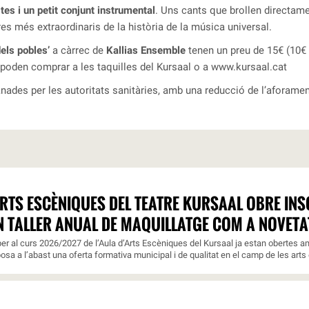
tes i un petit conjunt instrumental
. Uns cants que brollen directame
s més extraordinaris de la història de la música universal.
dels pobles’
a càrrec de
Kallias Ensemble
tenen un preu de 15€ (10€ 
poden comprar a les taquilles del Kursaal o a
www.kursaal.cat
des per les autoritats sanitàries, amb una reducció de l’aforament 
ARTS ESCÈNIQUES DEL TEATRE KURSAAL OBRE INSC
N TALLER ANUAL DE MAQUILLATGE COM A NOVETA
er al curs 2026/2027 de l’Aula d’Arts Escèniques del Kursaal ja estan obertes am
osa a l’abast una oferta formativa municipal i de qualitat en el camp de les arts 