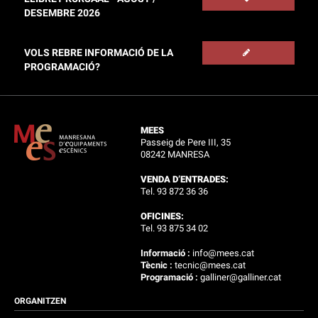
DESEMBRE 2026
VOLS REBRE INFORMACIÓ DE LA
PROGRAMACIÓ?
MEES
Passeig de Pere III, 35
08242 MANRESA
VENDA D’ENTRADES:
Tel. 93 872 36 36
OFICINES:
Tel. 93 875 34 02
Informació :
info@mees.cat
Tècnic :
tecnic@mees.cat
Programació :
galliner@galliner.cat
ORGANITZEN