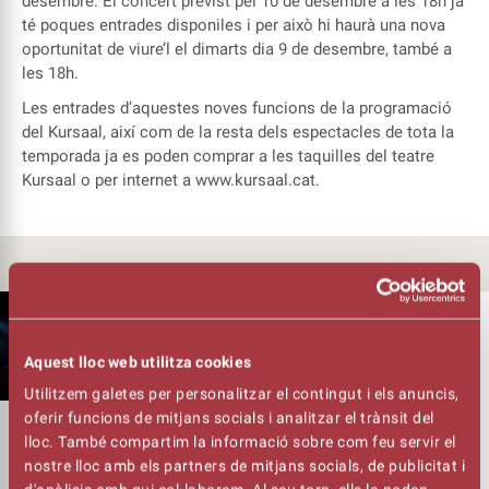
desembre. El concert previst pel 10 de desembre a les 18h ja
té poques entrades disponiles i per això hi haurà una nova
oportunitat de viure’l el dimarts dia 9 de desembre, també a
les 18h.
Les entrades d’aquestes noves funcions de la programació
del Kursaal, així com de la resta dels espectacles de tota la
temporada ja es poden comprar a les taquilles del teatre
Kursaal o per internet a
www.kursaal.cat
.
ALTRES NOTÍCIES
28/07/26
L’AULA D’ARTS ESCÈNIQUES DEL TEATRE
KURSAAL OBRE INSCRIPCIONS DEL
Aquest lloc web utilitza cookies
CURS 2026-27, I OFEREIX UN TALLER
Utilitzem galetes per personalitzar el contingut i els anuncis,
ANUAL DE MAQUILLATGE COM A
oferir funcions de mitjans socials i analitzar el trànsit del
NOVETAT
lloc. També compartim la informació sobre com feu servir el
nostre lloc amb els partners de mitjans socials, de publicitat i
Les inscripcions per al curs 2026/2027 de l’Aula d’Arts Escèniques