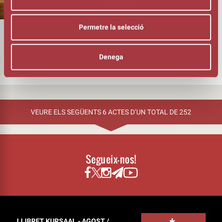
ESPECTACLES DE LA PROPERA TARDOR
DEL TEATRE KURSAAL DE MANRESA
Permetre la selecció
A partir de les 10 h del matí es podrà comprar el Toc de Teatre, a
2/4 d’11h el Toc d’Òpera, i a les 11 el Toc Obert, el nou Toc Pau
Casals i el Toc de Sala Petita, així com també la resta de
Denega
programació El Kursaal de Manresa posarà a la venda les
entrades per als espectacles de la propera tardor aquest [...]
VEURE ELS SEGÜENTS 6 ACTES D’UN TOTAL DE 252
Segueix-nos!
LLIBRET KURSAAL - AGOST /