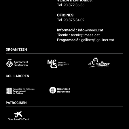
VENDA D’ENTRADES:
Tel. 93 872 36 36
OFICINES:
Tel. 93 875 34 02
Informació :
info@mees.cat
Tècnic :
tecnic@mees.cat
Programació :
galliner@galliner.cat
ORGANITZEN
COL·LABOREN
PATROCINEN