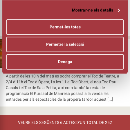
Amb 58.184 espectadors, 101 espectacles i 146 funcions el teatre
Mostrar-ne els detalls
Kursaal de Manresa ha tancat el primer semestre del 2026. Unes
xifres molt satisfactòries, tant pel que fa a públic -que es manté
per sobre dels 55.000 espectadors des de fa 4 anys- com,
Permet-les totes
sobretot, pel nombre d’espectacles i de funcions, que han [...]
Permetre la selecció
11/06/26
AQUEST DISSABTE, A LA VENDA ELS
ESPECTACLES DE LA PROPERA TARDOR
Denega
DEL TEATRE KURSAAL DE MANRESA
A partir de les 10 h del matí es podrà comprar el Toc de Teatre, a
2/4 d’11h el Toc d’Òpera, i a les 11 el Toc Obert, el nou Toc Pau
Casals i el Toc de Sala Petita, així com també la resta de
programació El Kursaal de Manresa posarà a la venda les
entrades per als espectacles de la propera tardor aquest [...]
VEURE ELS SEGÜENTS 6 ACTES D’UN TOTAL DE 252