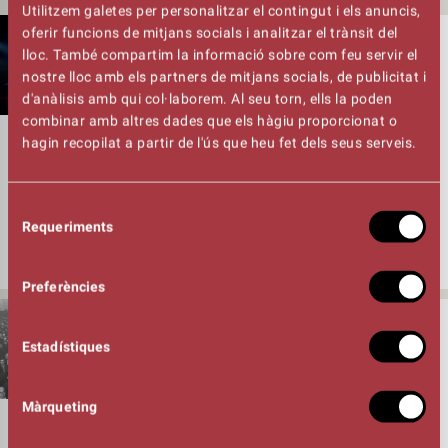
Utilitzem galetes per personalitzar el contingut i els anuncis,
oferir funcions de mitjans socials i analitzar el trànsit del
28/07/26
lloc. També compartim la informació sobre com feu servir el
L’AULA D’ARTS ESCÈNIQUES DEL TEATRE
nostre lloc amb els partners de mitjans socials, de publicitat i
KURSAAL OBRE INSCRIPCIONS DEL
CURS 2026-27, I OFEREIX UN TALLER
d'anàlisis amb qui col·laborem. Al seu torn, ells la poden
ANUAL DE MAQUILLATGE COM A
combinar amb altres dades que els hàgiu proporcionat o
NOVETAT
hagin recopilat a partir de l'ús que heu fet dels seus serveis.
Les inscripcions per al curs 2026/2027 de l’Aula d’Arts Escèniques
del Kursaal ja estan obertes amb dotze grups que iniciaran les
Selecció
classes a partir del 14 de setembre. L’Aula posa a l’abast una
Requeriments
de
oferta formativa municipal i de qualitat en el camp de les arts
consentiment
escèniques que permet a l’alumnat descobrir i aprofundir [...]
Preferències
21/07/26
EL TEATRE KURSAAL DE MANRESA
Estadístiques
SUPERA ELS 58.000 ESPECTADORS
AQUEST PRIMER SEMESTRE DEL 2026 EN
UNA TEMPORADA RÈCORD PEL QUE FA A
Màrqueting
ESPECTACLES I FUNCIONS