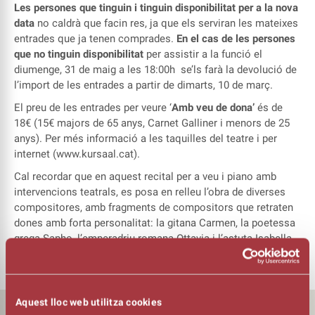
Les persones que tinguin i tinguin disponibilitat per a la nova
data
no caldrà que facin res, ja que els serviran les mateixes
entrades que ja tenen comprades.
En el cas de les persones
que no tinguin disponibilitat
per assistir a la funció el
diumenge, 31 de maig a les 18:00h
se’ls farà la devolució de
l’import de les entrades a partir de dimarts, 10 de març.
El preu de les entrades per veure ‘
Amb veu de dona’
és de
18€ (15€ majors de 65 anys, Carnet Galliner i menors de 25
anys). Per més informació a les taquilles del teatre i per
internet (
www.kursaal.cat
).
Cal recordar que en aquest recital per a veu i piano amb
intervencions teatrals, es posa en relleu l’obra de diverses
compositores, amb fragments de compositors que retraten
dones amb forta personalitat: la gitana Carmen, la poetessa
grega Sapho, l’emperadriu romana Ottavia i l’astuta Isabella,
tot reivindicant el paper de la dona en la Música.
Aquest lloc web utilitza cookies
ALTRES NOTÍCIES