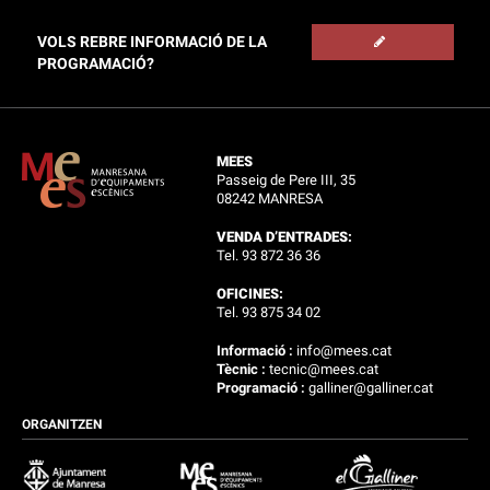
VOLS REBRE INFORMACIÓ DE LA
PROGRAMACIÓ?
MEES
Passeig de Pere III, 35
08242 MANRESA
VENDA D’ENTRADES:
Tel. 93 872 36 36
OFICINES:
Tel. 93 875 34 02
Informació :
info@mees.cat
Tècnic :
tecnic@mees.cat
Programació :
galliner@galliner.cat
ORGANITZEN