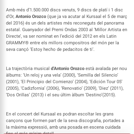
Amb més d’1.500.000 discs venuts, 9 discs de platí i 1 disc
d’Or,
Antonio Orozco
(que ja va acutar al Kursaal el 5 de març
del 2016) és un dels artistes més reconeguts del panorama
estatal. Guanyador del Premi Ondas 2003 al ‘Millor Artista en
Directe’, va ser nominat en l’edició del 2012 en els Latin
GRAMMY® entre els millors compositros del món per la
seva cançó ‘Estoy hecho de pedacitos de ti’.
La trajectòria musical
d’Antonio Orozco
està avalada per nou
àlbums: ‘Un reloj y una vela’ (2000), ‘Semilla del Silencio’
(2001), ‘El Principio del Comienzo’ (2004), ‘Edición Tour 05’
(2005), ‘Cadizfornia’ (2006), ‘Renovatio’ (2009), ‘Diez’ (2011),
‘Dos Orillas’ (2013) i el seu últim àlbum ‘Destino’(2015).
En el concert del Kursaal es podran escoltar les grans
cançons que formen part de la seva discografia, portades a
la màxima expressió, amb una posada en escena cuidada
fins al més mínim detall.