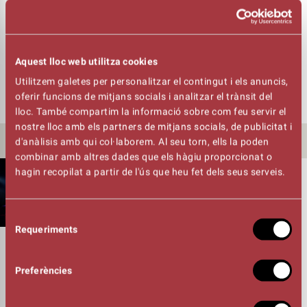
El preu de les entrades és de 38 € (34 € amb Carnet Galliner,
Escoles de Música, menors de 25 anys i majors de 65). Es
Aquest lloc web utilitza cookies
podran comprar a les taquilles del teatre, i per internet
Utilitzem galetes per personalitzar el contingut i els anuncis,
(
www.kursaal.cat
).
oferir funcions de mitjans socials i analitzar el trànsit del
lloc. També compartim la informació sobre com feu servir el
nostre lloc amb els partners de mitjans socials, de publicitat i
d'anàlisis amb qui col·laborem. Al seu torn, ells la poden
ALTRES NOTÍCIES
combinar amb altres dades que els hàgiu proporcionat o
hagin recopilat a partir de l'ús que heu fet dels seus serveis.
28/07/26
L’AULA D’ARTS ESCÈNIQUES DEL TEATRE
KURSAAL OBRE INSCRIPCIONS DEL
Selecció
CURS 2026-27, I OFEREIX UN TALLER
Requeriments
de
ANUAL DE MAQUILLATGE COM A
consentiment
NOVETAT
Preferències
Les inscripcions per al curs 2026/2027 de l’Aula d’Arts Escèniques
del Kursaal ja estan obertes amb dotze grups que iniciaran les
classes a partir del 14 de setembre. L’Aula posa a l’abast una