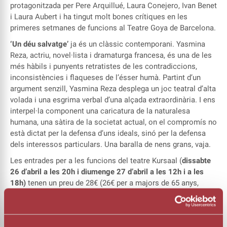
protagonitzada per Pere Arquillué, Laura Conejero, Ivan Benet
i Laura Aubert i ha tingut molt bones crítiques en les
primeres setmanes de funcions al Teatre Goya de Barcelona.
‘Un déu salvatge’
ja és un clàssic contemporani. Yasmina
Reza, actriu, novel·lista i dramaturga francesa, és una de les
més hàbils i punyents retratistes de les contradiccions,
inconsistències i flaqueses de l’ésser humà. Partint d’un
argument senzill, Yasmina Reza desplega un joc teatral d’alta
volada i una esgrima verbal d’una alçada extraordinària. I ens
interpel·la component una caricatura de la naturalesa
humana, una sàtira de la societat actual, on el compromís no
està dictat per la defensa d’uns ideals, sinó per la defensa
dels interessos particulars. Una baralla de nens grans, vaja.
Les entrades per a les funcions del teatre Kursaal (
dissabte
26 d’abril a les 20h i diumenge 27 d’abril a les 12h i a les
18h)
tenen un preu de 28€ (26€ per a majors de 65 anys,
carnet Galliner i 6€ per a menors de 30 anys) i es poden
comprar a les taquilles del Kursaal o per internet a
www.kursaal.cat