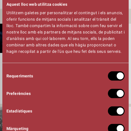
Aquest lloc web utilitza cookies
Utilitzem galetes per personalitzar el contingut i els anuncis,
ALTRES NOTÍCIES
oferir funcions de mitjans socials i analitzar el trànsit del
lloc. També compartim la informació sobre com feu servir el
28/07/26
nostre lloc amb els partners de mitjans socials, de publicitat i
L’AULA D’ARTS ESCÈNIQUES DEL TEATRE
d'anàlisis amb qui col·laborem. Al seu torn, ells la poden
KURSAAL OBRE INSCRIPCIONS DEL
combinar amb altres dades que els hàgiu proporcionat o
CURS 2026-27, I OFEREIX UN TALLER
hagin recopilat a partir de l'ús que heu fet dels seus serveis.
ANUAL DE MAQUILLATGE COM A
NOVETAT
Selecció
Les inscripcions per al curs 2026/2027 de l’Aula d’Arts Escèniques
Requeriments
de
del Kursaal ja estan obertes amb dotze grups que iniciaran les
consentiment
classes a partir del 14 de setembre. L’Aula posa a l’abast una
oferta formativa municipal i de qualitat en el camp de les arts
Preferències
escèniques que permet a l’alumnat descobrir i aprofundir [...]
Estadístiques
21/07/26
EL TEATRE KURSAAL DE MANRESA
SUPERA ELS 58.000 ESPECTADORS
Màrqueting