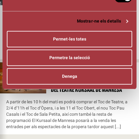
AQUEST PRIMER SEMESTRE DEL 2026 EN
UNA TEMPORADA RÈCORD PEL QUE FA A
ESPECTACLES I FUNCIONS
Mostrar-ne els detalls
Amb 58.184 espectadors, 101 espectacles i 146 funcions el teatre
Kursaal de Manresa ha tancat el primer semestre del 2026. Unes
Permet-les totes
xifres molt satisfactòries, tant pel que fa a públic -que es manté
per sobre dels 55.000 espectadors des de fa 4 anys- com,
sobretot, pel nombre d’espectacles i de funcions, que han [...]
Permetre la selecció
11/06/26
AQUEST DISSABTE, A LA VENDA ELS
Denega
ESPECTACLES DE LA PROPERA TARDOR
DEL TEATRE KURSAAL DE MANRESA
A partir de les 10 h del matí es podrà comprar el Toc de Teatre, a
2/4 d’11h el Toc d’Òpera, i a les 11 el Toc Obert, el nou Toc Pau
Casals i el Toc de Sala Petita, així com també la resta de
programació El Kursaal de Manresa posarà a la venda les
entrades per als espectacles de la propera tardor aquest [...]