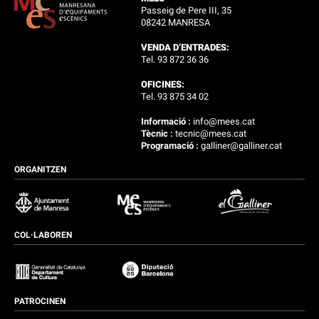
Passeig de Pere III, 35
08242 MANRESA
VENDA D’ENTRADES:
Tel. 93 872 36 36
OFICINES:
Tel. 93 875 34 02
Informació :
info@mees.cat
Tècnic :
tecnic@mees.cat
Programació :
galliner@galliner.cat
ORGANITZEN
COL·LABOREN
PATROCINEN